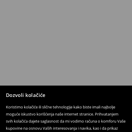
Dozvoli kolačiće
Koristimo kolačiće ili slične tehnologije kako biste imali najbolje
moguće iskustvo korišćenja naše internet stranice. Prihvatanjem
svih kolačića dajete saglasnost da mi vodimo računa o komforu Vaše
kupovine na osnovu Vaših interesovanja i navika, kao i da prikaz