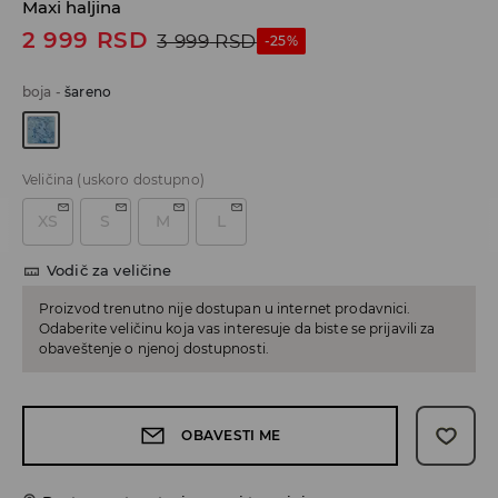
Maxi haljina
2 999
RSD
3 999
RSD
-25%
boja
-
šareno
Veličina
(uskoro dostupno)
XS
S
M
L
Vodič za veličine
Proizvod trenutno nije dostupan u internet prodavnici.
Odaberite veličinu koja vas interesuje da biste se prijavili za
obaveštenje o njenoj dostupnosti.
OBAVESTI ME