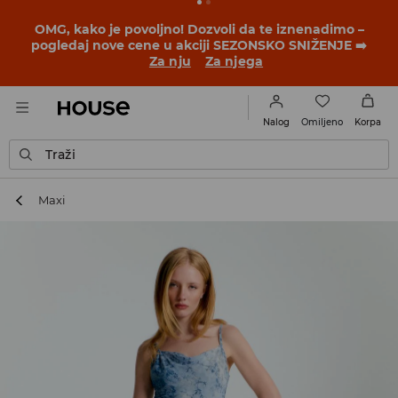
BACK TO SCHOOL
📒
Najbolje priče počinju pre prvog
školskog zvona. Započni školsku godinu u novom
outfitu!
Za nju
Za njega
Omiljeno
Nalog
Korpa
Traži
Maxi