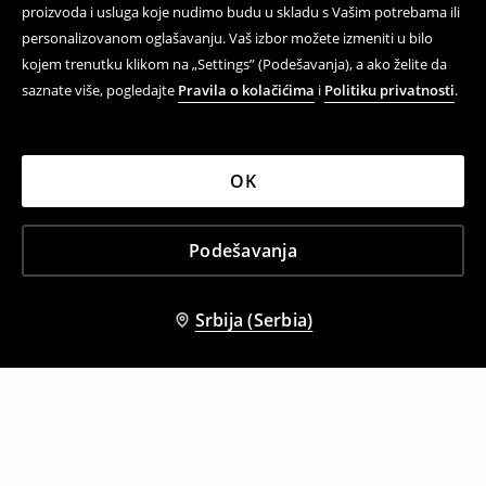
proizvoda i usluga koje nudimo budu u skladu s Vašim potrebama ili
personalizovanom oglašavanju. Vaš izbor možete izmeniti u bilo
kojem trenutku klikom na „Settings” (Podešavanja), a ako želite da
saznate više, pogledajte
Pravila o kolačićima
i
Politiku privatnosti
.
OK
Podešavanja
Srbija (Serbia)