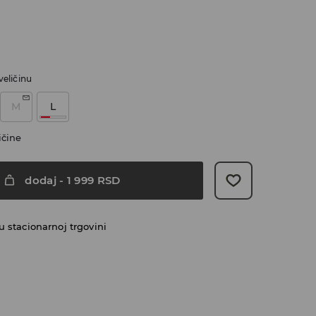
veličinu
M
L
ičine
dodaj
-
1 999
RSD
 stacionarnoj trgovini