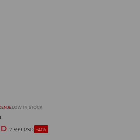
ŽENJE
LOW IN STOCK
a
SD
-23%
2 599
RSD