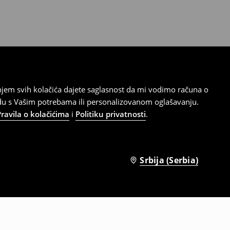
tanjem svih kolačića dajete saglasnost da mi vodimo računa o
adu s Vašim potrebama ili personalizovanom oglašavanju.
Pravila o kolačićima
i
Politiku privatnosti
.
Srbija (Serbia)