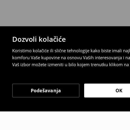
politiku povraćaja u roku od 30 dana (od 
uradili, idite na korisnički nalog i popunit
su brzi, laki i besplatni.
⟶
Detaljne informacije o povraćaju
Dozvoli kolačiće
Koristimo kolačiće ili slične tehnologije kako biste imali 
komforu Vaše kupovine na osnovu Vaših interesovanja i na
Vaš izbor možete izmeniti u bilo kojem trenutku klikom na „
Podešavanja
OK