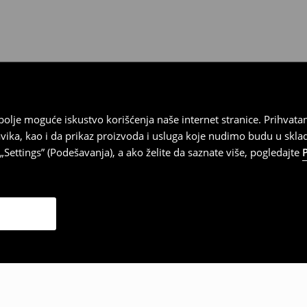
datuma prijema). Da biste to
e obrazac za povraćaj. Povraćaji
najbolje moguće iskustvo korišćenja naše internet stranice. Prihva
vika, kao i da prikaz proizvoda i usluga koje nudimo budu u skl
Settings” (Podešavanja), a ako želite da saznate više, pogledajte