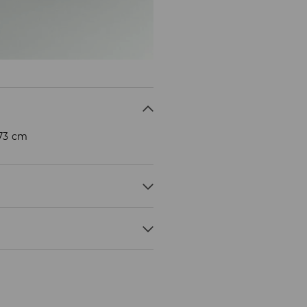
173 cm
 može potrajati duže.