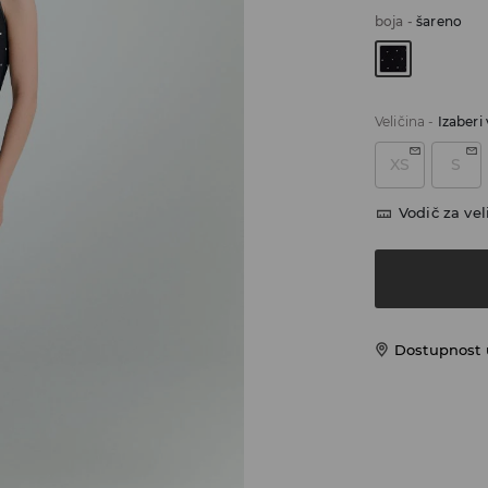
boja
-
šareno
Veličina
-
Izaberi 
XS
S
Vodič za vel
Dostupnost u