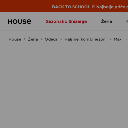
BACK TO SCHOOL
📒
Najbolje priče 
Sezonsko Sniženje
Žena
House
Žena
Odeća
Haljine, kombinezoni
Maxi