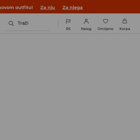
novom outfitu!
Za nju
Za njega
s
Traži
RS
Nalog
Omiljeno
Korpa