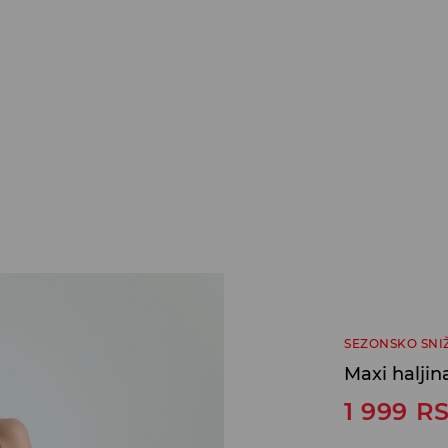
SEZONSKO SNI
Maxi haljin
1 999
R