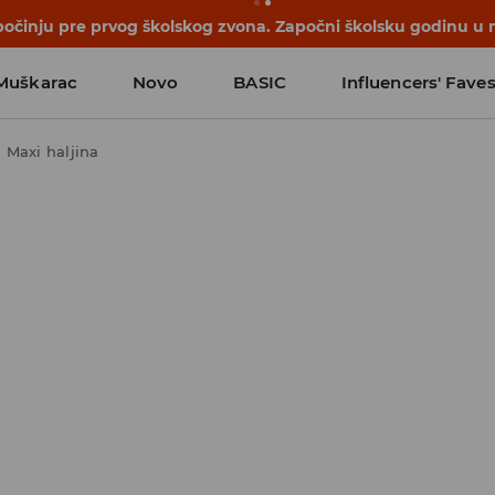
počinju pre prvog školskog zvona. Započni školsku godinu u 
Muškarac
Novo
BASIC
Influencers' Fave
Maxi haljina