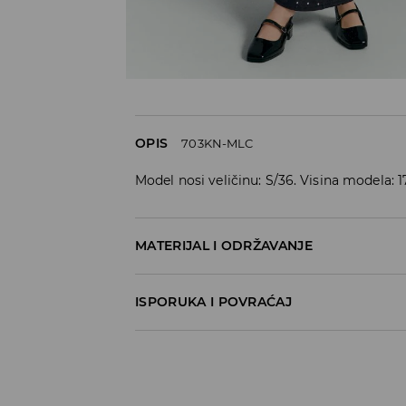
OPIS
703KN-MLC
Model nosi veličinu: S/36. Visina modela: 
MATERIJAL I ODRŽAVANJE
93% POLYESTER, 7% ELASTANE
ISPORUKA I POVRAĆAJ
Metode dostave
Za vreme perioda praznika, vreme dostave