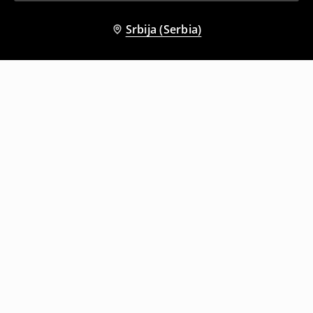
Srbija (Serbia)
Drugi kupci su takođe izabrali