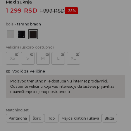
Maxi suknja
1 299
RSD
1 999
RSD
-35%
boja
-
tamno braon
Veličina
(uskoro dostupno)
XS
S
M
L
XL
Vodič za veličine
Proizvod trenutno nije dostupan u internet prodavnici.
Odaberite veličinu koja vas interesuje da biste se prijavili za
obaveštenje o njenoj dostupnosti.
Matching set
Pantalona
Šorc
Top
Majica kratkih rukava
Bluza