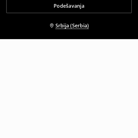
Podešavanja
Srbija (Serbia)
Drugi kupci su takođe izabrali