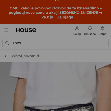
BACK TO SCHOOL
📒
Najbolje priče počinju pre prvog
školskog zvona. Započni školsku godinu u novom
outfitu!
Za nju
Za njega
Omiljeno
Nalog
Korpa
Traži
Kaiševi, novčanici