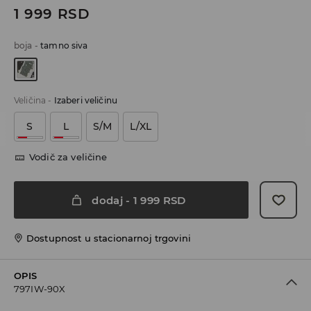
1 999
RSD
boja
-
tamno siva
Veličina
-
Izaberi veličinu
S
L
S/M
L/XL
Vodič za veličine
dodaj
-
1 999
RSD
Dostupnost u stacionarnoj trgovini
OPIS
797IW-90X