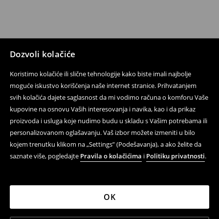
Dozvoli kolačiće
Koristimo kolačiće ili slične tehnologije kako biste imali najbolje
moguće iskustvo korišćenja naše internet stranice. Prihvatanjem
svih kolačića dajete saglasnost da mi vodimo računa o komforu Vaše
kupovine na osnovu Vaših interesovanja i navika, kao i da prikaz
proizvoda i usluga koje nudimo budu u skladu s Vašim potrebama ili
personalizovanom oglašavanju. Vaš izbor možete izmeniti u bilo
kojem trenutku klikom na „Settings” (Podešavanja), a ako želite da
saznate više, pogledajte
Pravila o kolačićima
i
Politiku privatnosti
.
OK