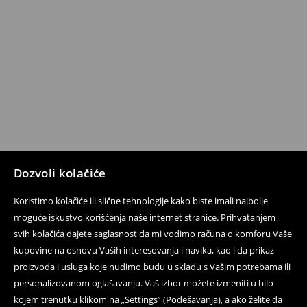
Dozvoli kolačiće
Koristimo kolačiće ili slične tehnologije kako biste imali najbolje
moguće iskustvo korišćenja naše internet stranice. Prihvatanjem
svih kolačića dajete saglasnost da mi vodimo računa o komforu Vaše
kupovine na osnovu Vaših interesovanja i navika, kao i da prikaz
proizvoda i usluga koje nudimo budu u skladu s Vašim potrebama ili
personalizovanom oglašavanju. Vaš izbor možete izmeniti u bilo
kojem trenutku klikom na „Settings” (Podešavanja), a ako želite da