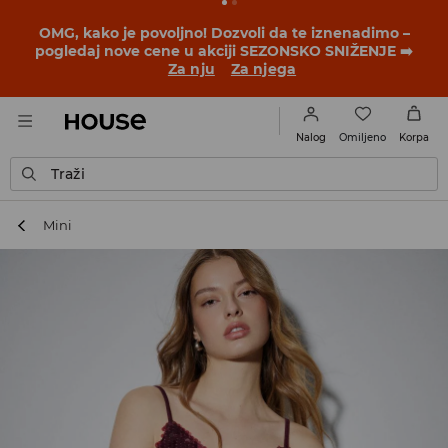
OMG, kako je povoljno! Dozvoli da te iznenadimo –
pogledaj nove cene u akciji SEZONSKO SNIŽENJE ➡️
Za nju
Za njega
Omiljeno
Nalog
Korpa
Traži
Mini