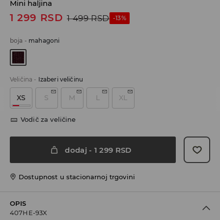
Mini haljina
1 299
RSD
1 499
RSD
-13%
boja
-
mahagoni
Veličina
-
Izaberi veličinu
XS
S
M
L
XL
Vodič za veličine
dodaj
-
1 299
RSD
Dostupnost u stacionarnoj trgovini
OPIS
407HE-93X