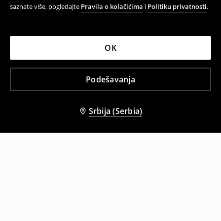
saznate više, pogledajte
Pravila o kolačićima
i
Politiku privatnosti
.
OK
Podešavanja
Srbija (Serbia)