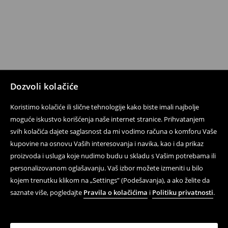
Dozvoli kolačiće
Koristimo kolačiće ili slične tehnologije kako biste imali najbolje
moguće iskustvo korišćenja naše internet stranice. Prihvatanjem
svih kolačića dajete saglasnost da mi vodimo računa o komforu Vaše
kupovine na osnovu Vaših interesovanja i navika, kao i da prikaz
proizvoda i usluga koje nudimo budu u skladu s Vašim potrebama ili
personalizovanom oglašavanju. Vaš izbor možete izmeniti u bilo
kojem trenutku klikom na „Settings” (Podešavanja), a ako želite da
saznate više, pogledajte
Pravila o kolačićima
i
Politiku privatnosti
.