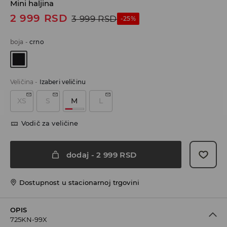
Mini haljina
2 999
RSD
3 999
RSD
-25%
boja
-
crno
Veličina
-
Izaberi veličinu
XS
S
M
L
Vodič za veličine
dodaj
-
2 999
RSD
Dostupnost u stacionarnoj trgovini
OPIS
725KN-99X