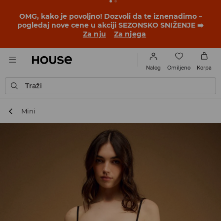
BACK TO SCHOOL
📒
Najbolje priče počinju pre prvog
školskog zvona. Započni školsku godinu u novom
outfitu!
Za nju
Za njega
Omiljeno
Nalog
Korpa
Traži
Mini