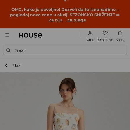
BACK TO SCHOOL
📒
Najbolje priče počinju pre prvog
školskog zvona. Započni školsku godinu u novom
outfitu!
Za nju
Za njega
Omiljeno
Nalog
Korpa
Traži
Maxi