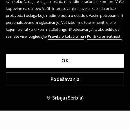
svih kolačića dajete saglasnost da mi vodimo računa o komforu Vaše
kupovine na osnovu Vaših interesovanja i navika, kao i da prikaz
proizvoda i usluga koje nudimo budu u skladu s Vašim potrebama ili
personalizovanom oglašavanju. Vaš izbor možete izmeniti u bilo
kojem trenutku klikom na „Settings” (Podešavanja), a ako želite da
saznate više, pogledajte
Pravila o kolačićima
i
Politiku privatnosti
.
OK
Podešavanja
Srbija (Serbia)