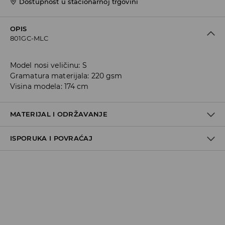
Dostupnost u stacionarnoj trgovini
OPIS
801GC-MLC
Model nosi veličinu: S
Gramatura materijala: 220 gsm
Visina modela: 174 cm
MATERIJAL I ODRŽAVANJE
ISPORUKA I POVRAĆAJ
95% POLYESTER, 5% ELASTANE
Metode dostave
Za vreme perioda praznika, vreme dostave može
potrajati duže.
Pokupite u prodavnici - online plaćanje
BESPLATNA DOSTAVA