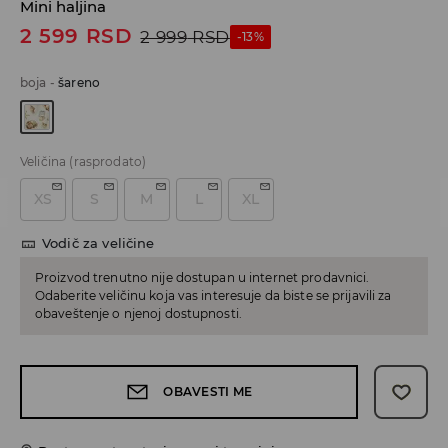
Mini haljina
2 599
RSD
2 999
RSD
-13%
boja
-
šareno
Veličina
(rasprodato)
XS
S
M
L
XL
Vodič za veličine
Proizvod trenutno nije dostupan u internet prodavnici.
Odaberite veličinu koja vas interesuje da biste se prijavili za
obaveštenje o njenoj dostupnosti.
OBAVESTI ME