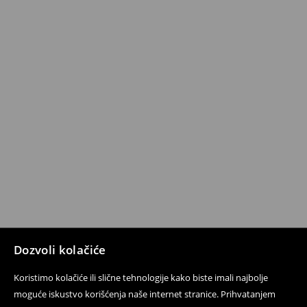
Dozvoli kolačiće
Koristimo kolačiće ili slične tehnologije kako biste imali najbolje
moguće iskustvo korišćenja naše internet stranice. Prihvatanjem