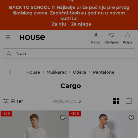
BACK TO SCHOOL
📒
Najbolje priče počinju pre prvog
školskog zvona. Započni školsku godinu u novom
outfitu!
Za nju
Za njega
Omiljeno
Nalog
Korpa
Traži
House
Muškarac
Odeća
Pantalone
Cargo
Filteri
PROIZVODA
:
5
-68%
-20%