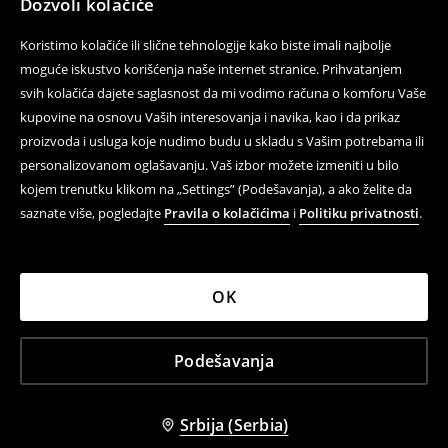
Dozvoli kolačiće
Koristimo kolačiće ili slične tehnologije kako biste imali najbolje
moguće iskustvo korišćenja naše internet stranice. Prihvatanjem
svih kolačića dajete saglasnost da mi vodimo računa o komforu Vaše
kupovine na osnovu Vaših interesovanja i navika, kao i da prikaz
proizvoda i usluga koje nudimo budu u skladu s Vašim potrebama ili
personalizovanom oglašavanju. Vaš izbor možete izmeniti u bilo
kojem trenutku klikom na „Settings” (Podešavanja), a ako želite da
saznate više, pogledajte
Pravila o kolačićima
i
Politiku privatnosti
.
OK
Podešavanja
Srbija (Serbia)