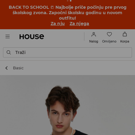
BACK TO SCHOOL
📒
Najbolje priče počinju pre prvog
školskog zvona. Započni školsku godinu u novom
outfitu!
Za nju
Za njega
Omiljeno
Nalog
Korpa
Traži
Basic