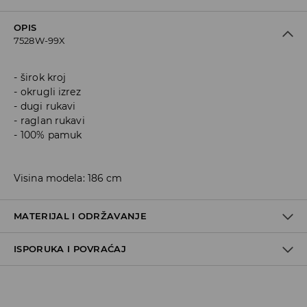
OPIS
7528W-99X
širok kroj
okrugli izrez
dugi rukavi
raglan rukavi
100% pamuk
Visina modela: 186 cm
MATERIJAL I ODRŽAVANJE
ISPORUKA I POVRAĆAJ
Materijal I
:
100% ПАМУК
PRATI U MAŠINI ZA PRANJE VEŠA NA MAKSIMALNOJ TEMP.
Metode dostave
30 ° C - NORMALAN POSTUPAK