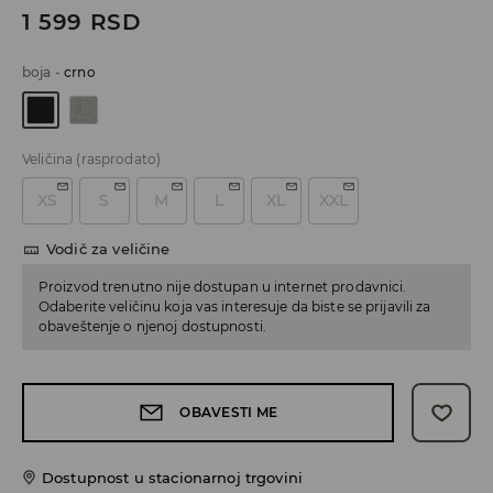
1 599
RSD
boja
-
crno
Veličina
(rasprodato)
XS
S
M
L
XL
XXL
Vodič za veličine
Proizvod trenutno nije dostupan u internet prodavnici.
Odaberite veličinu koja vas interesuje da biste se prijavili za
obaveštenje o njenoj dostupnosti.
OBAVESTI ME
Dostupnost u stacionarnoj trgovini