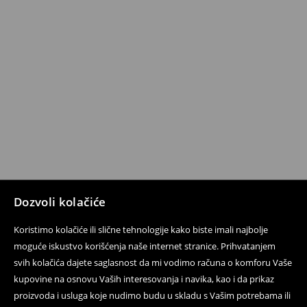
Dozvoli kolačiće
Koristimo kolačiće ili slične tehnologije kako biste imali najbolje
moguće iskustvo korišćenja naše internet stranice. Prihvatanjem
svih kolačića dajete saglasnost da mi vodimo računa o komforu Vaše
kupovine na osnovu Vaših interesovanja i navika, kao i da prikaz
proizvoda i usluga koje nudimo budu u skladu s Vašim potrebama ili