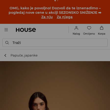
OMG, kako je povoljno! Dozvoli da te iznenadimo –
pogledaj nove cene u akciji SEZONSKO SNIŽENJE ➡️
Za nju
Za njega
Omiljeno
Nalog
Korpa
Traži
Papuče, japanke