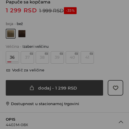
Papuče sa kopčama
1 299
RSD
1 999
RSD
-35%
boja
-
bež
Veličina
-
Izaberi veličinu
36
37
38
39
40
41
Vodič za veličine
dodaj
-
1 299
RSD
Dostupnost u stacionarnoj trgovini
OPIS
440JM-08X