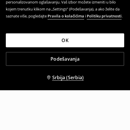
personalizovanom oglašavanju. Vaš izbor možete izmeniti u bilo
kojem trenutku klikom na „Settings” (Podešavanja), a ako želite da
saznate više, pogledajte
Pravila o kolačićima
i
Politiku privatnosti
.
OK
Podešavanja
Srbija (Serbia)