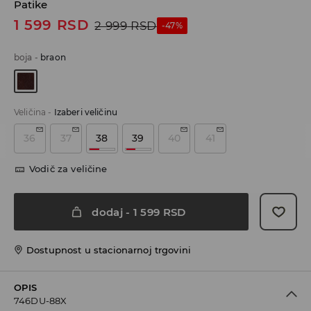
Patike
1 599
RSD
2 999
RSD
-47%
boja
-
braon
Veličina
-
Izaberi veličinu
36
37
38
39
40
41
Vodič za veličine
dodaj
-
1 599
RSD
Dostupnost u stacionarnoj trgovini
OPIS
746DU-88X