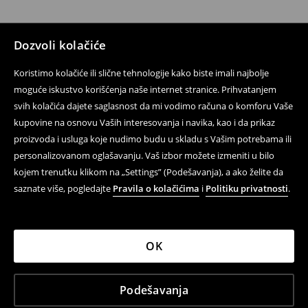
Dozvoli kolačiće
Koristimo kolačiće ili slične tehnologije kako biste imali najbolje
moguće iskustvo korišćenja naše internet stranice. Prihvatanjem
svih kolačića dajete saglasnost da mi vodimo računa o komforu Vaše
kupovine na osnovu Vaših interesovanja i navika, kao i da prikaz
proizvoda i usluga koje nudimo budu u skladu s Vašim potrebama ili
personalizovanom oglašavanju. Vaš izbor možete izmeniti u bilo
kojem trenutku klikom na „Settings” (Podešavanja), a ako želite da
saznate više, pogledajte
Pravila o kolačićima
i
Politiku privatnosti
.
OK
Podešavanja