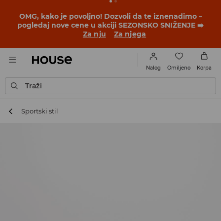
BACK TO SCHOOL
📒
Najbolje priče počinju pre prvog
školskog zvona. Započni školsku godinu u novom
outfitu!
Za nju
Za njega
Omiljeno
Nalog
Korpa
Traži
Sportski stil