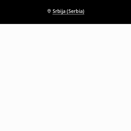
Srbija (Serbia)
Drugi kupci su takođe izabrali