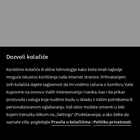
Dozvoli kolačiće
Koristimo kolačiće ili slične tehnologije kako biste imali najbolje
moguće iskustvo korišćenja naše internet stranice. Prihvatanjem
svih kolačića dajete saglasnost da mi vodimo računa o komforu Vaše
kupovine na osnovu Vaših interesovanja i navika, kao i da prikaz
proizvoda i usluga koje nudimo budu u skladu s Vašim potrebama ili
personalizovanom oglašavanju. Vaš izbor možete izmeniti u bilo
kojem trenutku klikom na „Settings” (Podešavanja), a ako želite da
saznate više, pogledajte
Pravila o kolačićima
i
Politiku privatnosti
.