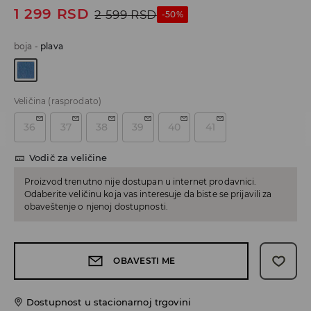
1 299
RSD
2 599
RSD
-50%
boja
-
plava
Veličina
(rasprodato)
36
37
38
39
40
41
Vodič za veličine
Proizvod trenutno nije dostupan u internet prodavnici.
Odaberite veličinu koja vas interesuje da biste se prijavili za
obaveštenje o njenoj dostupnosti.
OBAVESTI ME
Dostupnost u stacionarnoj trgovini