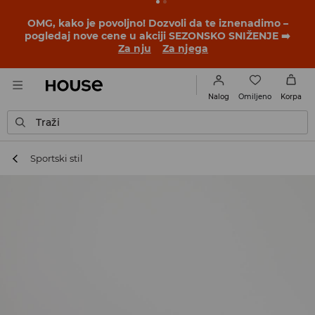
BACK TO SCHOOL
📒
Najbolje priče počinju pre prvog
školskog zvona. Započni školsku godinu u novom
outfitu!
Za nju
Za njega
Omiljeno
Nalog
Korpa
Traži
Sportski stil