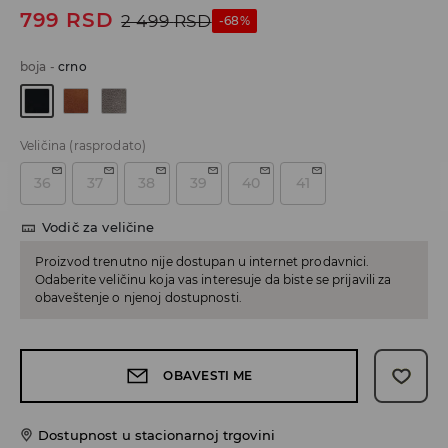
799
RSD
2 499
RSD
-68%
boja
-
crno
Veličina
(rasprodato)
36
37
38
39
40
41
Vodič za veličine
Proizvod trenutno nije dostupan u internet prodavnici.
Odaberite veličinu koja vas interesuje da biste se prijavili za
obaveštenje o njenoj dostupnosti.
OBAVESTI ME
Dostupnost u stacionarnoj trgovini