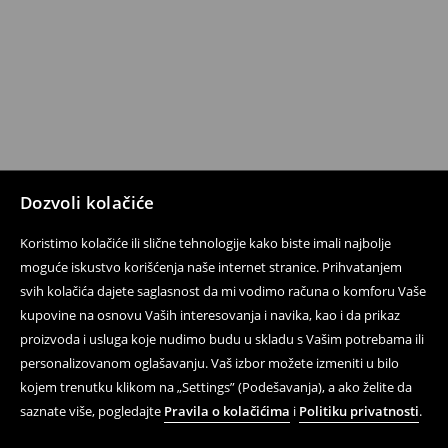
Dozvoli kolačiće
Koristimo kolačiće ili slične tehnologije kako biste imali najbolje
moguće iskustvo korišćenja naše internet stranice. Prihvatanjem
svih kolačića dajete saglasnost da mi vodimo računa o komforu Vaše
kupovine na osnovu Vaših interesovanja i navika, kao i da prikaz
proizvoda i usluga koje nudimo budu u skladu s Vašim potrebama ili
personalizovanom oglašavanju. Vaš izbor možete izmeniti u bilo
kojem trenutku klikom na „Settings” (Podešavanja), a ako želite da
saznate više, pogledajte
Pravila o kolačićima
i
Politiku privatnosti
.