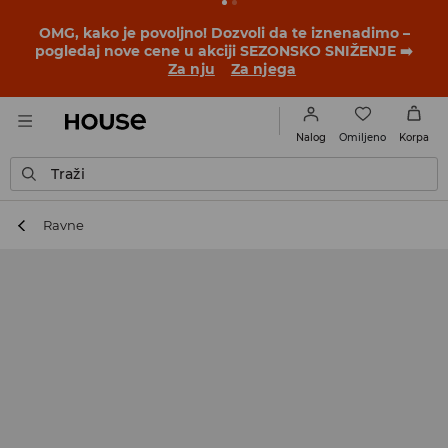
BACK TO SCHOOL
📒
Najbolje priče počinju pre prvog
školskog zvona. Započni školsku godinu u novom
outfitu!
Za nju
Za njega
Omiljeno
Nalog
Korpa
Traži
Ravne