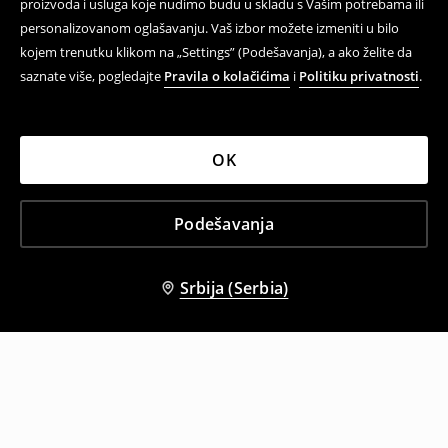
proizvoda i usluga koje nudimo budu u skladu s Vašim potrebama ili
personalizovanom oglašavanju. Vaš izbor možete izmeniti u bilo
kojem trenutku klikom na „Settings” (Podešavanja), a ako želite da
saznate više, pogledajte
Pravila o kolačićima
i
Politiku privatnosti
.
OK
Podešavanja
Srbija (Serbia)