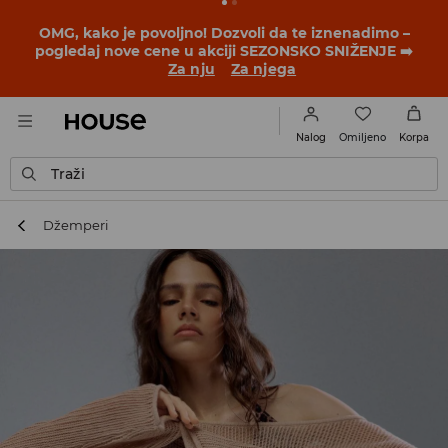
BACK TO SCHOOL
📒
Najbolje priče počinju pre prvog
školskog zvona. Započni školsku godinu u novom
outfitu!
Za nju
Za njega
Omiljeno
Nalog
Korpa
Traži
Džemperi