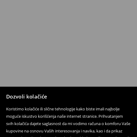
Dozvoli kolačiće
Koristimo kolačiće ili slične tehnologije kako biste imali najbolje
moguće iskustvo korišćenja naše internet stranice. Prihvatanjem
svih kolačića dajete saglasnost da mi vodimo računa o komforu Vaše
kupovine na osnovu Vaših interesovanja i navika, kao i da prikaz