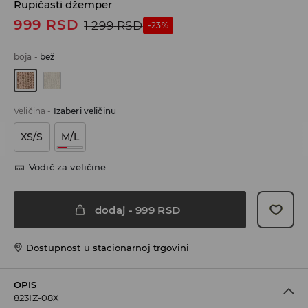
Rupičasti džemper
999
RSD
1 299
RSD
-23%
boja
-
bež
Veličina
-
Izaberi veličinu
XS/S
M/L
Vodič za veličine
dodaj
-
999
RSD
Dostupnost u stacionarnoj trgovini
OPIS
823IZ-08X