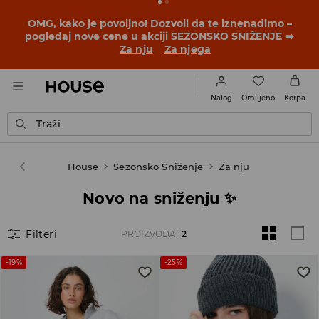
BACK TO SCHOOL
📒
Najbolje priče počinju pre prvog
školskog zvona. Započni školsku godinu u novom
outfitu!
Za nju
Za njega
Omiljeno
Nalog
Korpa
Traži
House
Sezonsko Sniženje
Za nju
Novo na sniženju ✨️
Filteri
PROIZVODA
:
2
-19%
-25%