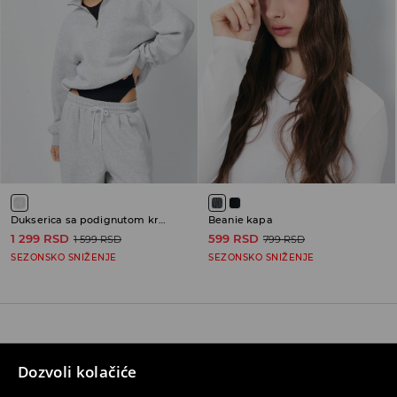
Dukserica sa podignutom kragnom
Beanie kapa
1 299 RSD
599 RSD
1 599 RSD
799 RSD
SEZONSKO SNIŽENJE
SEZONSKO SNIŽENJE
Kontaktirajte nas
Dozvoli kolačiće
Koristite obrazac za kontakt