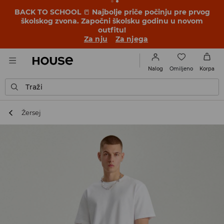
BACK TO SCHOOL
📒
Najbolje priče počinju pre prvog
školskog zvona. Započni školsku godinu u novom
outfitu!
Za nju
Za njega
Omiljeno
Nalog
Korpa
Traži
Žersej