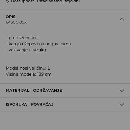
Dostupnost u stacionarnoj trgovini
OPIS
643CC-99X
produženi kroj
kargo džepovi na nogavicama
vezivanje u struku
Model nosi veličinu: L
Visina modela: 189 cm
MATERIJAL I ODRŽAVANJE
ISPORUKA I POVRAĆAJ
Materijal I
:
60% PAMUK, 40% POLIESTER
PRATI U MAŠINI ZA PRANJE VEŠA NA MAKSIMALNOJ TEMP.
Metode dostave
30 ° C - NORMALAN POSTUPAK