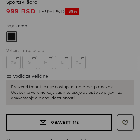
Sportski šorc
999
RSD
1 599
RSD
-38%
boja
-
crno
Veličina
(rasprodato)
XS
S
M
L
XL
Vodič za veličine
Proizvod trenutno nije dostupan u internet prodavnici.
Odaberite veličinu koja vas interesuje da biste se prijavili za
obaveštenje o njenoj dostupnosti.
OBAVESTI ME