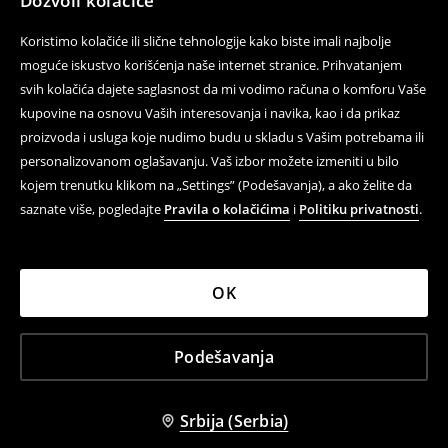
Dozvoli kolačiće
Koristimo kolačiće ili slične tehnologije kako biste imali najbolje
moguće iskustvo korišćenja naše internet stranice. Prihvatanjem
svih kolačića dajete saglasnost da mi vodimo računa o komforu Vaše
kupovine na osnovu Vaših interesovanja i navika, kao i da prikaz
proizvoda i usluga koje nudimo budu u skladu s Vašim potrebama ili
personalizovanom oglašavanju. Vaš izbor možete izmeniti u bilo
kojem trenutku klikom na „Settings” (Podešavanja), a ako želite da
saznate više, pogledajte
Pravila o kolačićima
i
Politiku privatnosti
.
OK
Podešavanja
Srbija (Serbia)