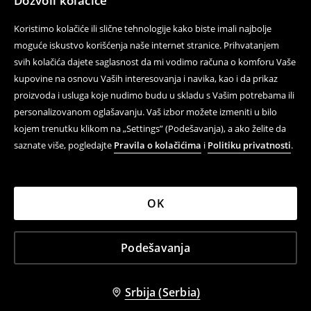
Dozvoli kolačiće
Koristimo kolačiće ili slične tehnologije kako biste imali najbolje
moguće iskustvo korišćenja naše internet stranice. Prihvatanjem
svih kolačića dajete saglasnost da mi vodimo računa o komforu Vaše
kupovine na osnovu Vaših interesovanja i navika, kao i da prikaz
proizvoda i usluga koje nudimo budu u skladu s Vašim potrebama ili
personalizovanom oglašavanju. Vaš izbor možete izmeniti u bilo
kojem trenutku klikom na „Settings” (Podešavanja), a ako želite da
saznate više, pogledajte
Pravila o kolačićima
i
Politiku privatnosti
.
OK
Podešavanja
Srbija (Serbia)