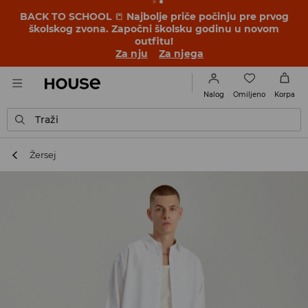
BACK TO SCHOOL
📒
Najbolje priče počinju pre prvog
školskog zvona. Započni školsku godinu u novom
outfitu!
Za nju
Za njega
Omiljeno
Nalog
Korpa
Traži
Žersej