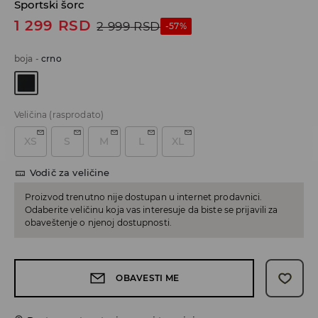
Sportski šorc
1 299
RSD
2 999
RSD
-57%
boja
-
crno
Veličina
(rasprodato)
XS
S
M
L
XL
Vodič za veličine
Proizvod trenutno nije dostupan u internet prodavnici.
Odaberite veličinu koja vas interesuje da biste se prijavili za
obaveštenje o njenoj dostupnosti.
OBAVESTI ME