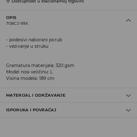
Dostupnost u stacionarnoj trgovini
OPIS
708CJ-99X
podesivi naborani porub
vezivanje u struku
Gramatura materijala: 320 gsm
Model nosi veličinu: L
Visina modela: 189 cm
MATERIJAL I ODRŽAVANJE
ISPORUKA I POVRAĆAJ
60% COTTON, 40% POLYESTER
Metode dostave