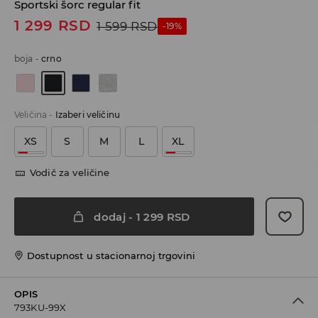
Sportski šorc regular fit
1 299
RSD
1 599
RSD
-19%
boja
-
crno
Veličina
-
Izaberi veličinu
XS
S
M
L
XL
Vodič za veličine
dodaj
-
1 299
RSD
Dostupnost u stacionarnoj trgovini
OPIS
793KU-99X