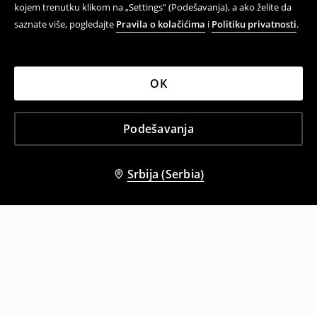
kojem trenutku klikom na „Settings” (Podešavanja), a ako želite da
saznate više, pogledajte
Pravila o kolačićima
i
Politiku privatnosti
.
OK
Podešavanja
Srbija (Serbia)