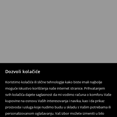
Dozvoli kolačiće
Koristimo kolačiće ili slične tehnologije kako biste imali najbolje
moguće iskustvo korišćenja naše internet stranice. Prihvatanjem
svih kolačića dajete saglasnost da mi vodimo računa o komforu Vaše
kupovine na osnovu Vaših interesovanja i navika, kao i da prikaz
proizvoda i usluga koje nudimo budu u skladu s Vašim potrebama ili
personalizovanom oglašavanju. Vaš izbor možete izmeniti u bilo