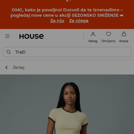
OMG, kako je povoljno! Dozvoli da te iznenadimo –
pogledaj nove cene u akciji SEZONSKO SNIŽENJE ➡️
Za nju
Za njega
Omiljeno
Nalog
Korpa
Traži
Žersej