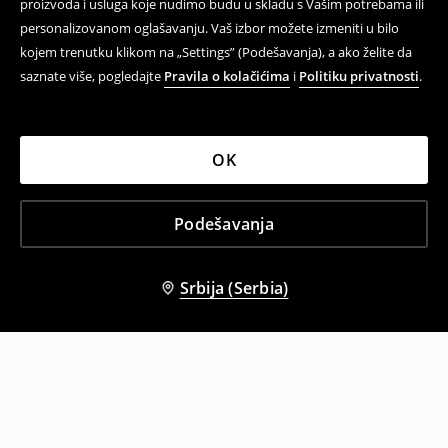
proizvoda i usluga koje nudimo budu u skladu s Vašim potrebama ili
personalizovanom oglašavanju. Vaš izbor možete izmeniti u bilo
kojem trenutku klikom na „Settings” (Podešavanja), a ako želite da
saznate više, pogledajte
Pravila o kolačićima
i
Politiku privatnosti
.
OK
Podešavanja
Srbija (Serbia)