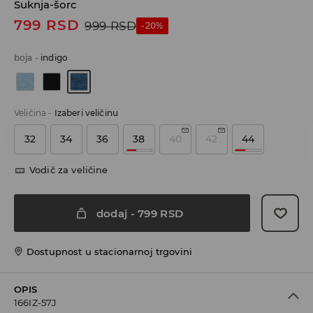
Suknja-šorc
799
RSD
999
RSD
-20%
boja
-
indigo
Veličina
-
Izaberi veličinu
32
34
36
38
40
42
44
Vodič za veličine
dodaj
-
799
RSD
Dostupnost u stacionarnoj trgovini
OPIS
166IZ-57J