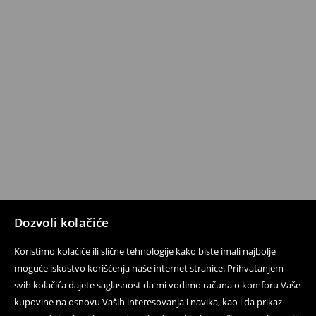
Dozvoli kolačiće
Koristimo kolačiće ili slične tehnologije kako biste imali najbolje
moguće iskustvo korišćenja naše internet stranice. Prihvatanjem
svih kolačića dajete saglasnost da mi vodimo računa o komforu Vaše
kupovine na osnovu Vaših interesovanja i navika, kao i da prikaz