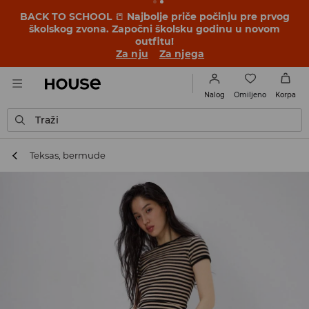
BACK TO SCHOOL
📒
Najbolje priče počinju pre prvog
školskog zvona. Započni školsku godinu u novom
outfitu!
Za nju
Za njega
Omiljeno
Nalog
Korpa
Traži
Teksas, bermude