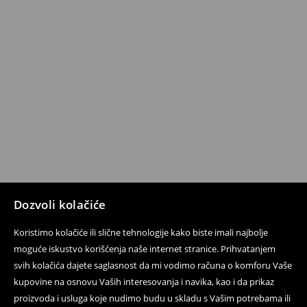
Dozvoli kolačiće
Koristimo kolačiće ili slične tehnologije kako biste imali najbolje
moguće iskustvo korišćenja naše internet stranice. Prihvatanjem
svih kolačića dajete saglasnost da mi vodimo računa o komforu Vaše
kupovine na osnovu Vaših interesovanja i navika, kao i da prikaz
proizvoda i usluga koje nudimo budu u skladu s Vašim potrebama ili