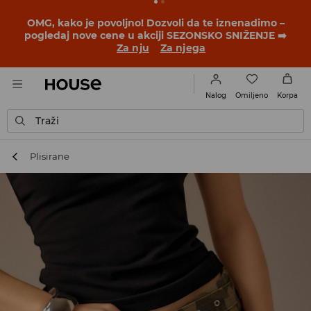
OMG, kako je povoljno! Dozvoli da te iznenadimo –
pogledaj nove cene u akciji SEZONSKO SNIŽENJE ➡️
Za nju
Za njega
Omiljeno
Nalog
Korpa
Traži
Plisirane