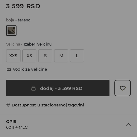
3 599
RSD
boja
-
šareno
Veličina
-
Izaberi veličinu
XXS
XS
S
M
L
Vodič za veličine
dodaj
-
3 599
RSD
Dostupnost u stacionarnoj trgovini
OPIS
601IP-MLC