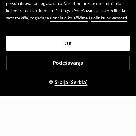
personalizovanom oglašavanju. Vaš izbor možete izmeniti u bilo
kojem trenutku klikom na „Settings” (Podešavanja), a ako želite da
saznate više, pogledajte
Pravila o kolačićima
i
Politiku privatnosti
.
OK
Podešavanja
Srbija (Serbia)