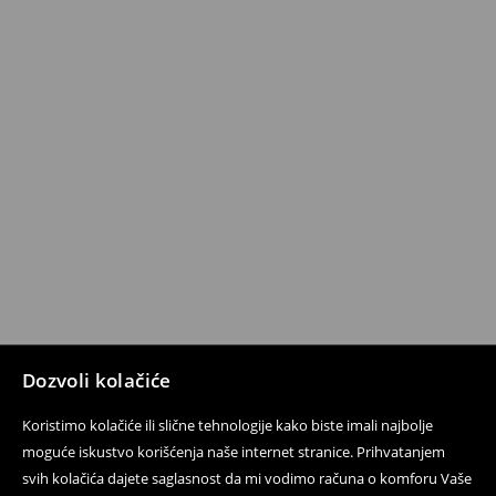
Dozvoli kolačiće
Koristimo kolačiće ili slične tehnologije kako biste imali najbolje
moguće iskustvo korišćenja naše internet stranice. Prihvatanjem
svih kolačića dajete saglasnost da mi vodimo računa o komforu Vaše