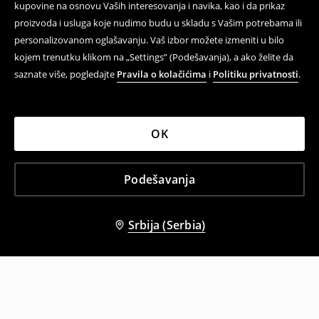
kupovine na osnovu Vaših interesovanja i navika, kao i da prikaz
proizvoda i usluga koje nudimo budu u skladu s Vašim potrebama ili
personalizovanom oglašavanju. Vaš izbor možete izmeniti u bilo
kojem trenutku klikom na „Settings” (Podešavanja), a ako želite da
saznate više, pogledajte
Pravila o kolačićima
i
Politiku privatnosti
.
OK
Podešavanja
Srbija (Serbia)