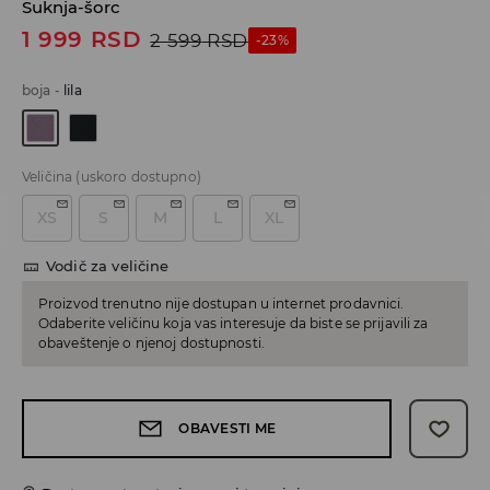
Suknja-šorc
1 999
RSD
2 599
RSD
-23%
boja
-
lila
Veličina
(uskoro dostupno)
XS
S
M
L
XL
Vodič za veličine
Proizvod trenutno nije dostupan u internet prodavnici.
Odaberite veličinu koja vas interesuje da biste se prijavili za
obaveštenje o njenoj dostupnosti.
OBAVESTI ME