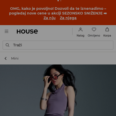
BACK TO SCHOOL
📒
Najbolje priče počinju pre prvog
školskog zvona. Započni školsku godinu u novom
outfitu!
Za nju
Za njega
Omiljeno
Nalog
Korpa
Traži
Mini