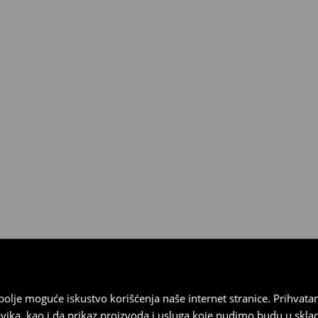
3190 RSD.
ja
 imajte na umu da nudimo
datuma prijema). Da biste to
e obrazac za povraćaj. Povraćaji
najbolje moguće iskustvo korišćenja naše internet stranice. Prihva
vika, kao i da prikaz proizvoda i usluga koje nudimo budu u skl