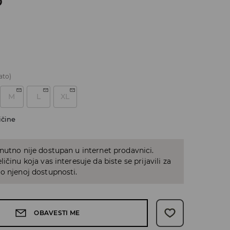
D
ato)
M
L
XL
ičine
nutno nije dostupan u internet prodavnici.
ičinu koja vas interesuje da biste se prijavili za
o njenoj dostupnosti.
OBAVESTI ME