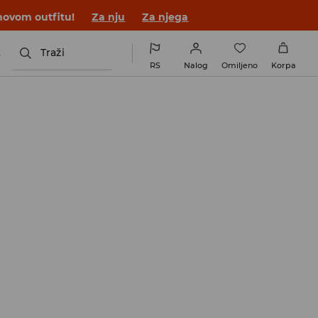
novom outfitu!
Za nju
Za njega
s
Traži
RS
Nalog
Omiljeno
Korpa