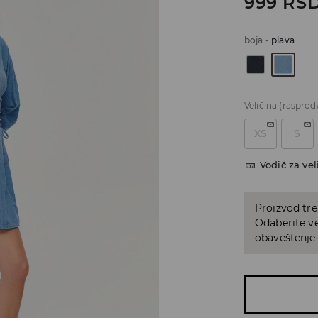
999
RS
boja
-
plava
Veličina
(rasprod
XS
S
Vodič za vel
Proizvod tre
Odaberite vel
obaveštenje 