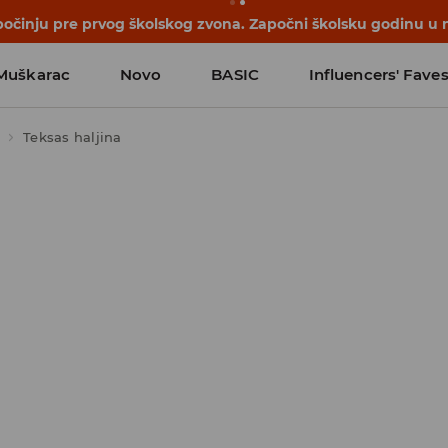
počinju pre prvog školskog zvona. Započni školsku godinu u 
Muškarac
Novo
BASIC
Influencers' Fave
Teksas haljina