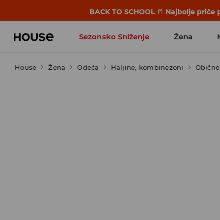
BACK TO SCHOOL
📒
Najbolje priče 
Sezonsko Sniženje
Žena
House
Žena
Odeća
Haljine, kombinezoni
Obične