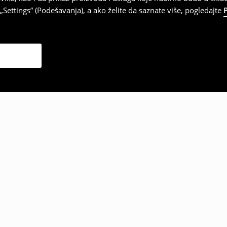
Settings” (Podešavanja), a ako želite da saznate više, pogledajte
zabrali