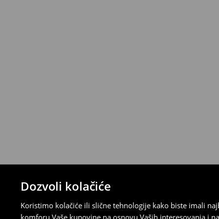
*
Besplatna dostava za narudžbe iznad 
>>
Detaljne informacije o isporuci
>>
Detaljne informacije o načinima plaćan
Politika povraćaja
Ako se predomislite u vezi s kupovinom,
politiku povraćaja u roku od 30 dana (od 
uradili, idite na korisnički nalog i popunit
su brzi, laki i besplatni.
⟶
Detaljne informacije o povraćaju
Dozvoli kolačiće
Koristimo kolačiće ili slične tehnologije kako biste imali 
komforu Vaše kupovine na osnovu Vaših interesovanja i na