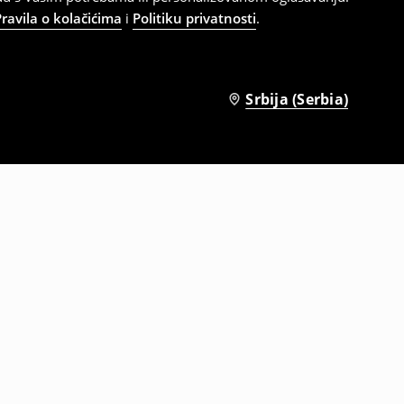
Pravila o kolačićima
i
Politiku privatnosti
.
Srbija (Serbia)