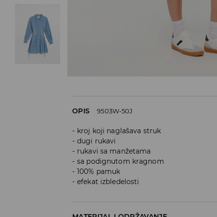
OPIS
9503W-50J
kroj koji naglašava struk
dugi rukavi
rukavi sa manžetama
sa podignutom kragnom
100% pamuk
efekat izbledelosti
MATERIJAL I ODRŽAVANJE