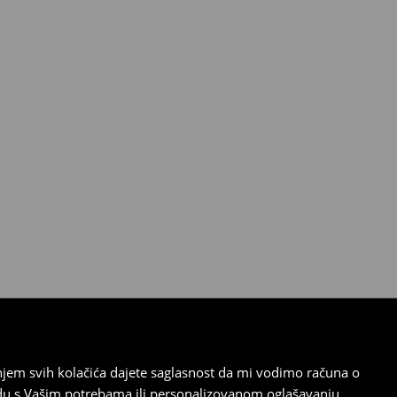
tanjem svih kolačića dajete saglasnost da mi vodimo računa o
adu s Vašim potrebama ili personalizovanom oglašavanju.