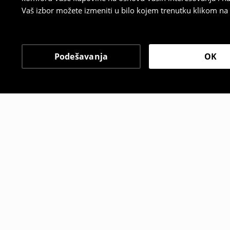
Vaš izbor možete izmeniti u bilo kojem trenutku klikom na „
Podešavanja
OK
Drugi kupci su takođe i