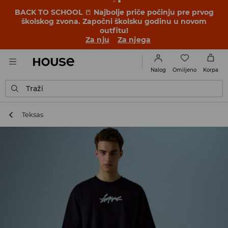
BACK TO SCHOOL
📒
Najbolje priče počinju pre prvog
školskog zvona. Započni školsku godinu u novom
outfitu!
Za nju
Za njega
Omiljeno
Nalog
Korpa
Traži
Teksas