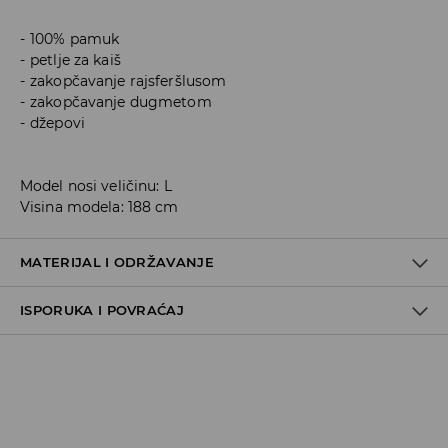
100% pamuk
petlje za kaiš
zakopčavanje rajsferšlusom
zakopčavanje dugmetom
džepovi
Model nosi veličinu: L
Visina modela: 188 cm
MATERIJAL I ODRŽAVANJE
ISPORUKA I POVRAĆAJ
100% COTTON
Metode dostave
Za vreme perioda praznika, vreme dostave može
potrajati duže.