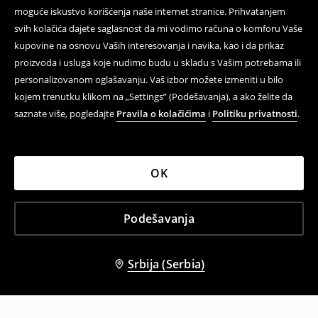
moguće iskustvo korišćenja naše internet stranice. Prihvatanjem
svih kolačića dajete saglasnost da mi vodimo računa o komforu Vaše
kupovine na osnovu Vaših interesovanja i navika, kao i da prikaz
proizvoda i usluga koje nudimo budu u skladu s Vašim potrebama ili
personalizovanom oglašavanju. Vaš izbor možete izmeniti u bilo
kojem trenutku klikom na „Settings” (Podešavanja), a ako želite da
saznate više, pogledajte
Pravila o kolačićima
i
Politiku privatnosti
.
OK
Podešavanja
Srbija (Serbia)