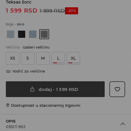
Teksas šorc
1 599
RSD
1 999
RSD
-20%
boja
-
sivo
Veličina
-
Izaberi veličinu
XS
S
M
L
XL
Vodič za veličine
dodaj
-
1 599
RSD
Dostupnost u stacionarnoj trgovini
OPIS
035JT-90J