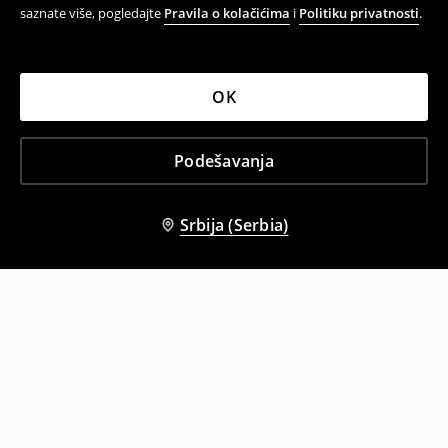
saznate više, pogledajte
Pravila o kolačićima
i
Politiku privatnosti
.
OK
Podešavanja
Srbija (Serbia)