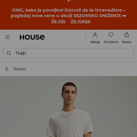
BACK TO SCHOOL
📒
Najbolje priče počinju pre prvog
školskog zvona. Započni školsku godinu u novom
outfitu!
Za nju
Za njega
Omiljeno
Nalog
Korpa
Traži
Teksas