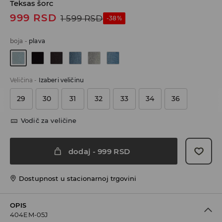
Teksas šorc
999
RSD
1 599
RSD
-38%
boja
-
plava
Veličina
-
Izaberi veličinu
29
30
31
32
33
34
36
Vodič za veličine
dodaj
-
999
RSD
Dostupnost u stacionarnoj trgovini
OPIS
404EM-05J