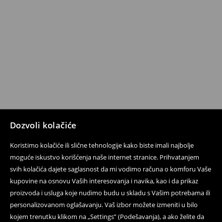
Dozvoli kolačiće
Koristimo kolačiće ili slične tehnologije kako biste imali najbolje
moguće iskustvo korišćenja naše internet stranice. Prihvatanjem
svih kolačića dajete saglasnost da mi vodimo računa o komforu Vaše
kupovine na osnovu Vaših interesovanja i navika, kao i da prikaz
proizvoda i usluga koje nudimo budu u skladu s Vašim potrebama ili
personalizovanom oglašavanju. Vaš izbor možete izmeniti u bilo
kojem trenutku klikom na „Settings” (Podešavanja), a ako želite da