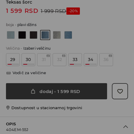
Teksas šorc
1 599
RSD
1 999
RSD
-20%
boja
-
plavi džins
Veličina
-
Izaberi veličinu
29
30
31
32
33
34
36
Vodič za veličine
dodaj
-
1 599
RSD
Dostupnost u stacionarnoj trgovini
OPIS
404EM-55J