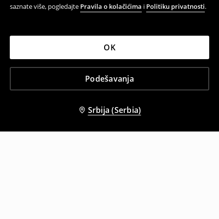
saznate više, pogledajte
Pravila o kolačićima
i
Politiku privatnosti
.
OK
Podešavanja
Srbija (Serbia)