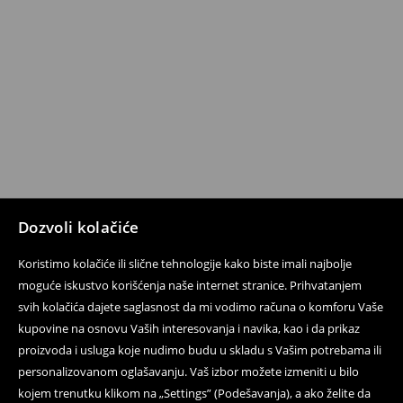
Dozvoli kolačiće
Koristimo kolačiće ili slične tehnologije kako biste imali najbolje
moguće iskustvo korišćenja naše internet stranice. Prihvatanjem
svih kolačića dajete saglasnost da mi vodimo računa o komforu Vaše
kupovine na osnovu Vaših interesovanja i navika, kao i da prikaz
proizvoda i usluga koje nudimo budu u skladu s Vašim potrebama ili
personalizovanom oglašavanju. Vaš izbor možete izmeniti u bilo
kojem trenutku klikom na „Settings” (Podešavanja), a ako želite da