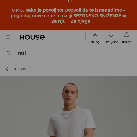
OMG, kako je povoljno! Dozvoli da te iznenadimo –
pogledaj nove cene u akciji SEZONSKO SNIŽENJE ➡️
Za nju
Za njega
Omiljeno
Nalog
Korpa
Traži
Teksas