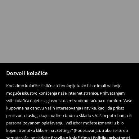
Dozvoli kolačiće
Koristimo kolačiće ili slične tehnologije kako biste imali najbolje
moguće iskustvo korišćenja naše internet stranice. Prihvatanjem
svih kolačića dajete saglasnost da mi vodimo računa o komforu Vaše
kupovine na osnovu Vaših interesovanja i navika, kao i da prikaz
proizvoda i usluga koje nudimo budu u skladu s Vašim potrebama ili
personalizovanom oglašavanju. Vaš izbor možete izmeniti u bilo
kojem trenutku klikom na „Settings” (Podešavanja), a ako želite da
saznate više, pogledajte
Pravila o kolačićima
i
Politiku privatnosti
.