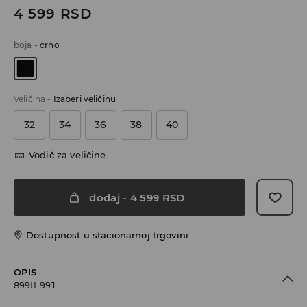
4 599
RSD
boja
-
crno
Veličina
-
Izaberi veličinu
32
34
36
38
40
Vodič za veličine
dodaj
-
4 599
RSD
Dostupnost u stacionarnoj trgovini
OPIS
899II-99J