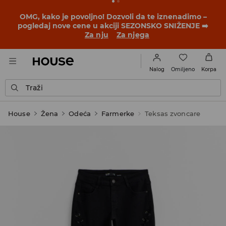
BACK TO SCHOOL
📒
Najbolje priče počinju pre prvog
školskog zvona. Započni školsku godinu u novom
outfitu!
Za nju
Za njega
Omiljeno
Nalog
Korpa
Traži
House
Žena
Odeća
Farmerke
Teksas zvoncare