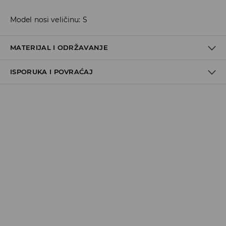
Model nosi veličinu: S
MATERIJAL I ODRŽAVANJE
ISPORUKA I POVRAĆAJ
Metode dostave
Za vreme perioda praznika, vreme dostave može
potrajati duže.
Pokupite u prodavnici - online plaćanje
BESPLATNA DOSTAVA
3-15 radnih dana
Milšped mesto za preuzimanje - online plaćanje
490 RSD
*
3-15 radnih dana
Milsped Kurir - online plaćanje
490 RSD
*