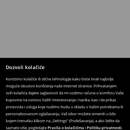
Dozvoli kolačiće
Koristimo kolačiće ili slične tehnologije kako biste imali najbolje
moguće iskustvo korišćenja naše internet stranice. Prihvatanjem
svih kolačića dajete saglasnost da mi vodimo računa o komforu Vaše
kupovine na osnovu Vaših interesovanja i navika, kao i da prikaz
proizvoda i usluga koje nudimo budu u skladu s Vašim potrebama ili
personalizovanom oglašavanju. Vaš izbor možete izmeniti u bilo
kojem trenutku klikom na „Settings” (Podešavanja), a ako želite da
saznate više, pogledajte
Pravila o kolačićima
i
Politiku privatnosti
.