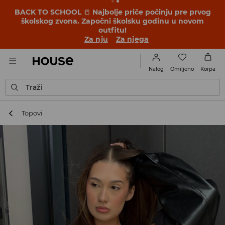
BACK TO SCHOOL
📒
Najbolje priče počinju pre prvog
školskog zvona. Započni školsku godinu u novom
outfitu!
Za nju
Za njega
Omiljeno
Nalog
Korpa
Traži
Topovi