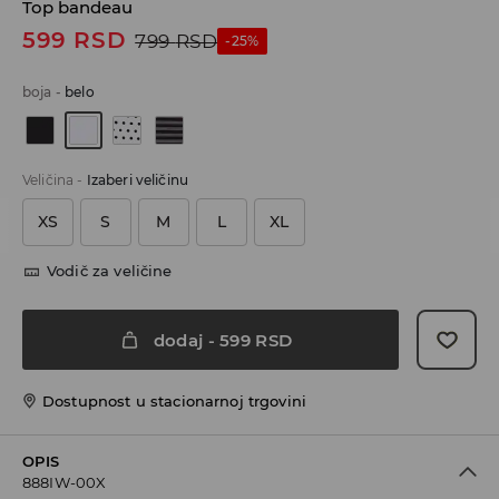
Top bandeau
599
RSD
799
RSD
-25%
boja
-
belo
Veličina
-
Izaberi veličinu
XS
S
M
L
XL
Vodič za veličine
dodaj
-
599
RSD
Dostupnost u stacionarnoj trgovini
OPIS
888IW-00X