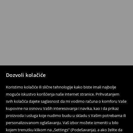
Dozvoli kolačiće
Koristimo kolačiće ili slične tehnologije kako biste imali najbolje
moguće iskustvo korišćenja naše internet stranice. Prihvatanjem
svih kolačića dajete saglasnost da mi vodimo računa o komforu Vaše
kupovine na osnovu Vaših interesovanja i navika, kao i da prikaz
proizvoda i usluga koje nudimo budu u skladu s Vašim potrebama ili
personalizovanom oglašavanju. Vaš izbor možete izmeniti u bilo
kojem trenutku klikom na „Settings” (Podešavanja), a ako želite da