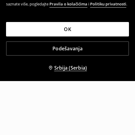
saznate više, pogledajte
Pravila o kolačićima
i
Politiku privatnosti
.
OK
Podešavanja
Srbija (Serbia)