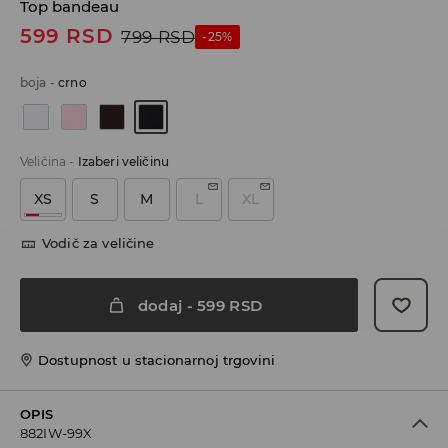
Top bandeau
599
RSD
799
RSD
-25%
boja
-
crno
Veličina
-
Izaberi veličinu
XS
S
M
L
XL
Vodič za veličine
dodaj
-
599
RSD
Dostupnost u stacionarnoj trgovini
OPIS
882IW-99X