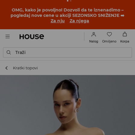
OMG, kako je povoljno! Dozvoli da te iznenadimo –
pogledaj nove cene u akciji SEZONSKO SNIŽENJE ➡️
Za nju
Za njega
Omiljeno
Nalog
Korpa
Traži
Kratki topovi