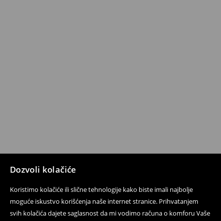
Dozvoli kolačiće
Koristimo kolačiće ili slične tehnologije kako biste imali najbolje
moguće iskustvo korišćenja naše internet stranice. Prihvatanjem
svih kolačića dajete saglasnost da mi vodimo računa o komforu Vaše