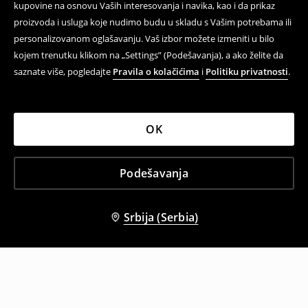
kupovine na osnovu Vaših interesovanja i navika, kao i da prikaz
proizvoda i usluga koje nudimo budu u skladu s Vašim potrebama ili
personalizovanom oglašavanju. Vaš izbor možete izmeniti u bilo
kojem trenutku klikom na „Settings” (Podešavanja), a ako želite da
saznate više, pogledajte
Pravila o kolačićima
i
Politiku privatnosti
.
OK
Podešavanja
Srbija (Serbia)