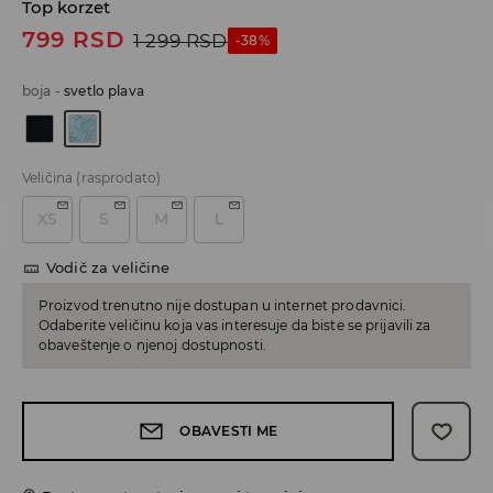
Top korzet
799
RSD
1 299
RSD
-38%
boja
-
svetlo plava
Veličina
(rasprodato)
XS
S
M
L
Vodič za veličine
Proizvod trenutno nije dostupan u internet prodavnici.
Odaberite veličinu koja vas interesuje da biste se prijavili za
obaveštenje o njenoj dostupnosti.
OBAVESTI ME