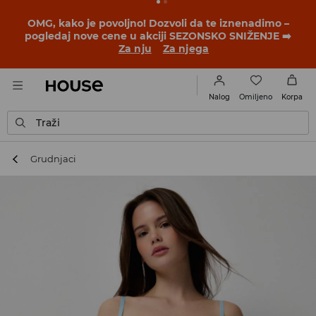
OMG, kako je povoljno! Dozvoli da te iznenadimo –
pogledaj nove cene u akciji SEZONSKO SNIŽENJE ➡️
Za nju
Za njega
Omiljeno
Nalog
Korpa
Traži
Grudnjaci