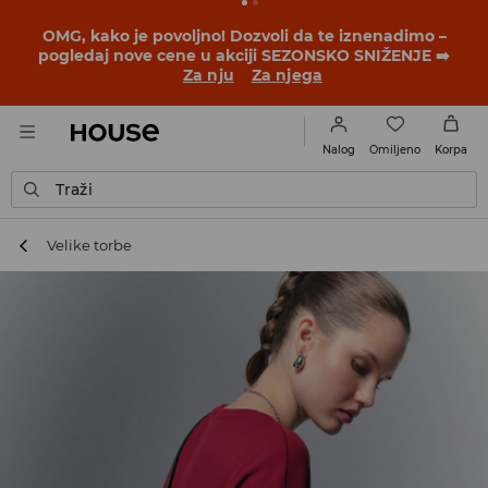
BACK TO SCHOOL
📒
Najbolje priče počinju pre prvog
školskog zvona. Započni školsku godinu u novom
outfitu!
Za nju
Za njega
Omiljeno
Nalog
Korpa
Traži
Velike torbe