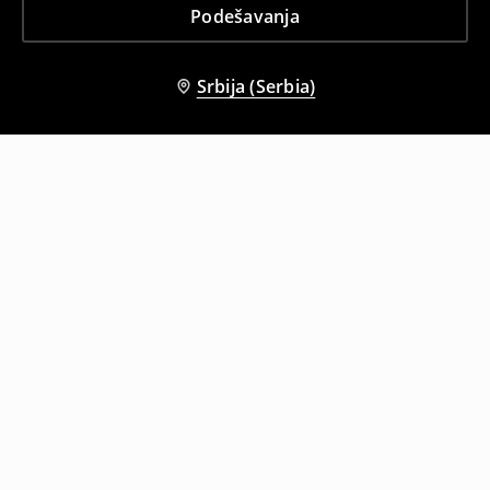
Podešavanja
Srbija (Serbia)
Drugi kupci su takođe izabrali