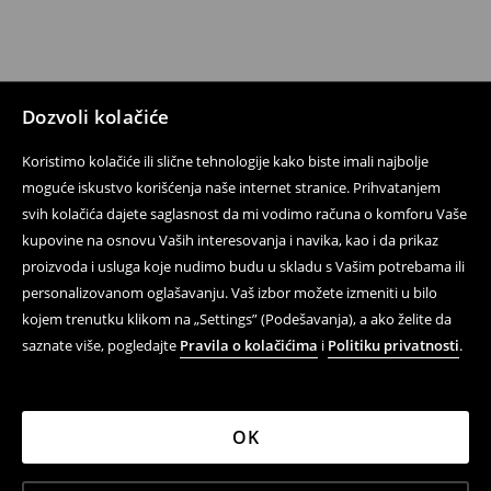
Dozvoli kolačiće
Koristimo kolačiće ili slične tehnologije kako biste imali najbolje
moguće iskustvo korišćenja naše internet stranice. Prihvatanjem
svih kolačića dajete saglasnost da mi vodimo računa o komforu Vaše
kupovine na osnovu Vaših interesovanja i navika, kao i da prikaz
proizvoda i usluga koje nudimo budu u skladu s Vašim potrebama ili
personalizovanom oglašavanju. Vaš izbor možete izmeniti u bilo
kojem trenutku klikom na „Settings” (Podešavanja), a ako želite da
saznate više, pogledajte
Pravila o kolačićima
i
Politiku privatnosti
.
OK