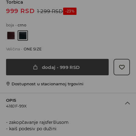
Torbica
999
RSD
1 299
RSD
-23%
boja
-
crno
Veličina
-
ONE SIZE
dodaj
-
999
RSD
Dostupnost u stacionarnoj trgovini
OPIS
418JF-99X
zakopčavanje rajsferšlusom
kaiš podesiv po dužini