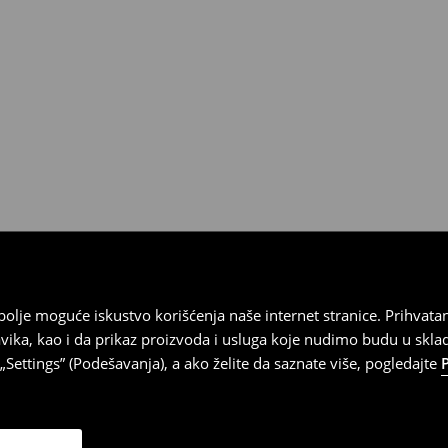
 imajte na umu da nudimo
datuma prijema). Da biste to
e obrazac za povraćaj. Povraćaji
najbolje moguće iskustvo korišćenja naše internet stranice. Prihva
vika, kao i da prikaz proizvoda i usluga koje nudimo budu u skl
Settings” (Podešavanja), a ako želite da saznate više, pogledajte