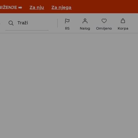
NIŽENJE ➡️
Za nju
Za njega
s
Traži
RS
Nalog
Omiljeno
Korpa