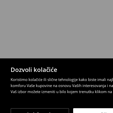
Politika povraćaja
Ako se predomislite u vezi s kupovinom,
politiku povraćaja u roku od 30 dana (od 
uradili, idite na korisnički nalog i popunit
su brzi, laki i besplatni.
⟶
Detaljne informacije o povraćaju
Dozvoli kolačiće
Koristimo kolačiće ili slične tehnologije kako biste imali 
komforu Vaše kupovine na osnovu Vaših interesovanja i na
Vaš izbor možete izmeniti u bilo kojem trenutku klikom na „