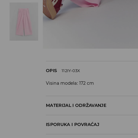
OPIS
112IY-03X
Visina modela: 172 cm
MATERIJAL I ODRŽAVANJE
48% MODAL, 48% POLYESTER, 4% ELASTANE
ISPORUKA I POVRAĆAJ
Metode dostave