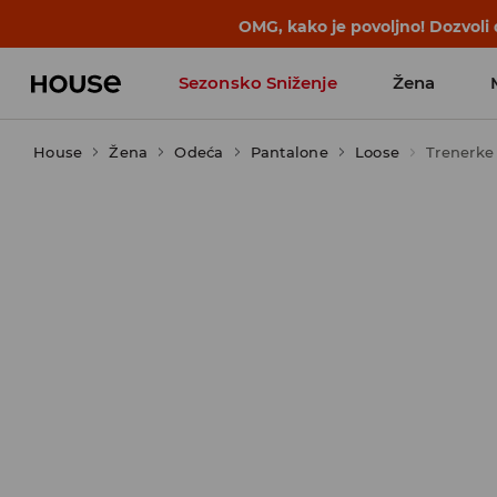
OMG, kako je povoljno! Dozvoli
Sezonsko Sniženje
Žena
House
Žena
Odeća
Pantalone
Loose
Trenerke