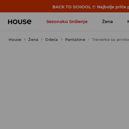
BACK TO SCHOOL
📒
Najbolje priče 
Sezonsko Sniženje
Žena
House
Žena
Odeća
Pantalone
Trenerke sa print