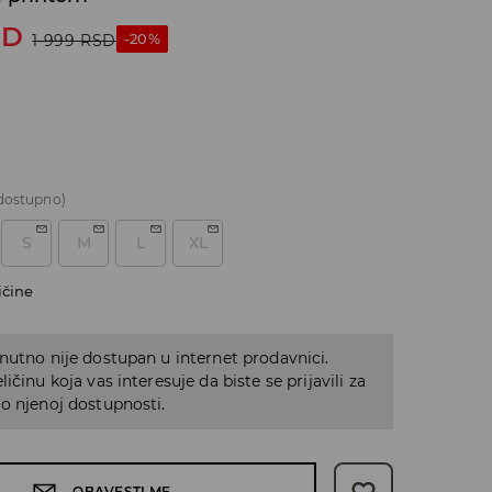
SD
-20%
1 999
RSD
dostupno)
S
M
L
XL
ičine
nutno nije dostupan u internet prodavnici.
ičinu koja vas interesuje da biste se prijavili za
o njenoj dostupnosti.
OBAVESTI ME