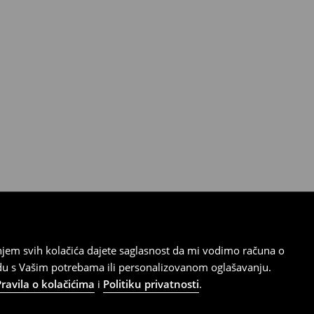
tanjem svih kolačića dajete saglasnost da mi vodimo računa o
adu s Vašim potrebama ili personalizovanom oglašavanju.
Pravila o kolačićima
i
Politiku privatnosti
.