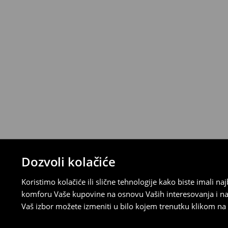
>>
Detaljne informacije o načinima plaćan
Politika povraćaja
Ako se predomislite u vezi s kupovinom,
politiku povraćaja u roku od 30 dana (od 
uradili, idite na korisnički nalog i popunit
su brzi, laki i besplatni.
⟶
Detaljne informacije o povraćaju
Dozvoli kolačiće
Koristimo kolačiće ili slične tehnologije kako biste imali 
komforu Vaše kupovine na osnovu Vaših interesovanja i na
Vaš izbor možete izmeniti u bilo kojem trenutku klikom na „