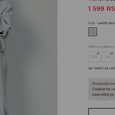
1 599
R
boja
-
svetlo siva
Veličina
(uskoro 
XXS
XS
Vodič za vel
Proizvod tre
Odaberite vel
obaveštenje 