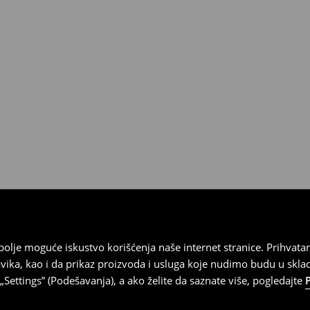
ja
 imajte na umu da nudimo
datuma prijema). Da biste to
e obrazac za povraćaj. Povraćaji
najbolje moguće iskustvo korišćenja naše internet stranice. Prihva
vika, kao i da prikaz proizvoda i usluga koje nudimo budu u skl
Settings” (Podešavanja), a ako želite da saznate više, pogledajte