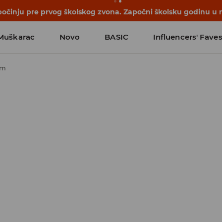
počinju pre prvog školskog zvona. Započni školsku godinu u 
Muškarac
Novo
BASIC
Influencers' Fave
om