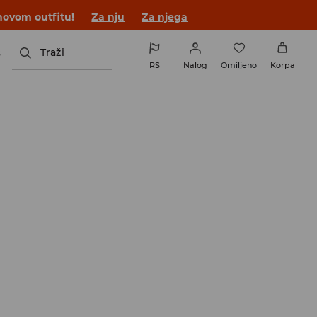
novom outfitu!
Za nju
Za njega
s
Traži
RS
Nalog
Omiljeno
Korpa