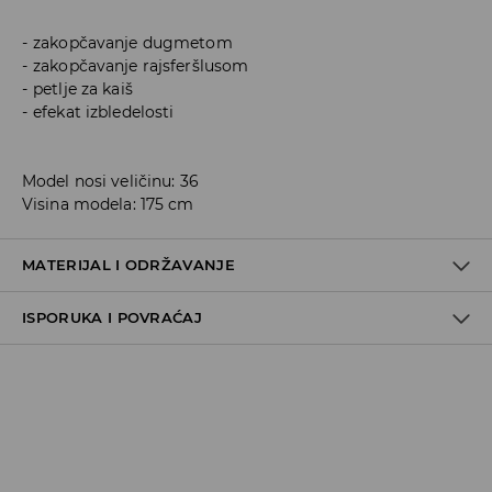
zakopčavanje dugmetom
zakopčavanje rajsferšlusom
petlje za kaiš
efekat izbledelosti
Model nosi veličinu: 36
Visina modela: 175 cm
MATERIJAL I ODRŽAVANJE
ISPORUKA I POVRAĆAJ
100% COTTON
Metode dostave
Za vreme perioda praznika, vreme dostave može
potrajati duže.
Pokupite u prodavnici - online plaćanje