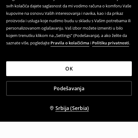
svih kolačića dajete saglasnost da mi vodimo računa o komforu Vaše
kupovine na osnovu Vaših interesovanja i navika, kao i da prikaz
proizvoda i usluga koje nudimo budu u skladu s Vašim potrebama ili
personalizovanom oglašavanju. Vaš izbor možete izmeniti u bilo
kojem trenutku klikom na „Settings” (Podešavanja), a ako želite da
saznate više, pogledajte
Pravila o kolačićima
i
Politiku privatnosti
.
OK
Podešavanja
Srbija (Serbia)