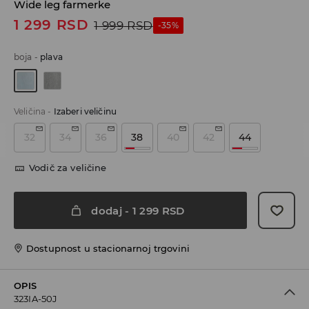
Wide leg farmerke
1 299
RSD
1 999
RSD
-35%
boja
-
plava
Veličina
-
Izaberi veličinu
32
34
36
38
40
42
44
Vodič za veličine
dodaj
-
1 299
RSD
Dostupnost u stacionarnoj trgovini
OPIS
323IA-50J