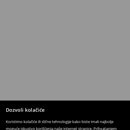
Dozvoli kolačiće
Koristimo kolačiće ili slične tehnologije kako biste imali najbolje
moguće iskustvo korišćenja naše internet stranice. Prihvatanjem