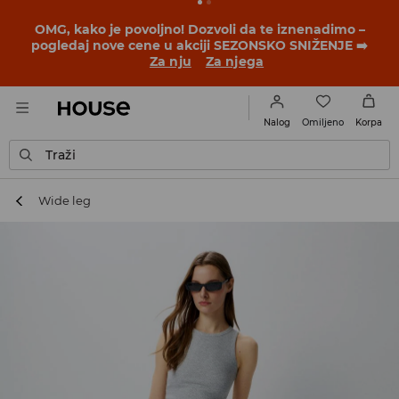
BACK TO SCHOOL
📒
Najbolje priče počinju pre prvog
školskog zvona. Započni školsku godinu u novom
outfitu!
Za nju
Za njega
Omiljeno
Nalog
Korpa
Traži
Wide leg