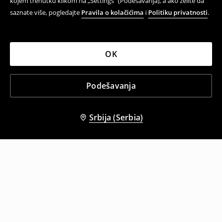
kojem trenutku klikom na „Settings” (Podešavanja), a ako želite da
saznate više, pogledajte
Pravila o kolačićima
i
Politiku privatnosti
.
OK
Podešavanja
Srbija (Serbia)