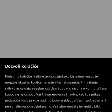
Dozvoli kolačiće
Koristimo kolačiće ili slične tehnologije kako biste imali najbolje
moguće iskustvo korišćenja naše internet stranice. Prihvatanjem
svih kolačića dajete saglasnost da mi vodimo računa o komforu Vaše
kupovine na osnovu Vaših interesovanja i navika, kao i da prikaz
proizvoda i usluga koje nudimo budu u skladu s Vašim potrebama ili
personalizovanom oglašavanju. Vaš izbor možete izmeniti u bilo