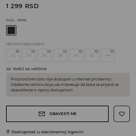
1 299
RSD
boja
-
crno
Veličina
(rasprodato)
32
34
36
38
40
42
44
Vodič za veličine
Proizvod trenutno nije dostupan u internet prodavnici.
Odaberite veličinu koja vas interesuje da biste se prijavili za
obaveštenje o njenoj dostupnosti.
OBAVESTI ME
Dostupnost u stacionarnoj trgovini