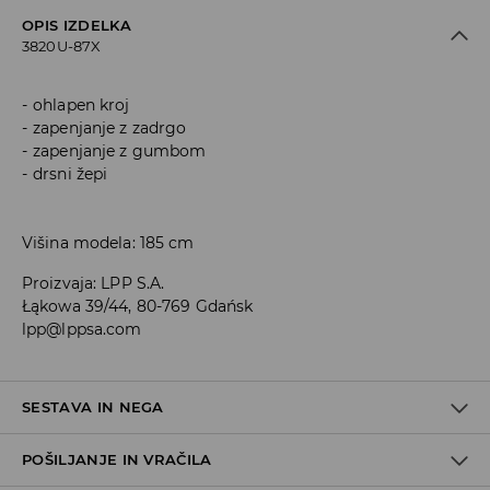
OPIS IZDELKA
3820U-87X
ohlapen kroj
zapenjanje z zadrgo
zapenjanje z gumbom
drsni žepi
Višina modela: 185 cm
Proizvaja
:
LPP S.A.
Łąkowa 39/44, 80-769 Gdańsk
lpp@lppsa.com
SESTAVA IN NEGA
POŠILJANJE IN VRAČILA
Material I
:
100% POLIAMID