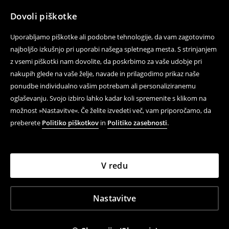
Dovoli piškotke
Uporabljamo piškotke ali podobne tehnologije, da vam zagotovimo
najboljšo izkušnjo pri uporabi našega spletnega mesta. S strinjanjem
z vsemi piškotki nam dovolite, da poskrbimo za vaše udobje pri
nakupih glede na vaše želje, navade in prilagodimo prikaz naše
ponudbe individualno vašim potrebam ali personaliziranemu
oglaševanju. Svojo izbiro lahko kadar koli spremenite s klikom na
možnost »Nastavitve«. Če želite izvedeti več, vam priporočamo, da
preberete
Politiko piškotkov
in
Politiko zasebnosti
.
V redu
Nastavitve