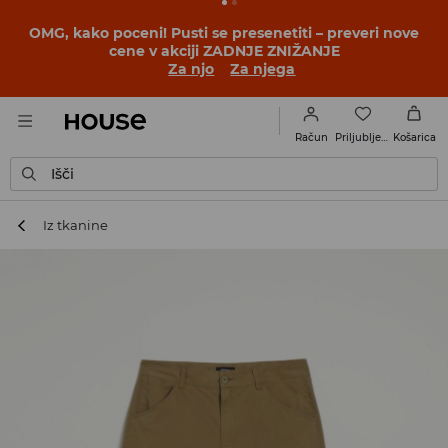
BACK TO SCHOOL
📒
Najboljše zgodbe se začnejo še
pred prvim šolskim zvoncem. Začni šolsko leto v novem
outfitu!
Za njo
Za njega
Priljubljene
Račun
Košarica
Išči
Iz tkanine