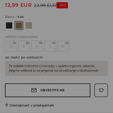
12,99
EUR
22,99
EUR
-43%
Barva
-
kaki
Velikost
(razprodano)
XS
S
M
L
XL
Vodič po velikostih
Ta izdelek trenutno ni na voljo v spletni trgovini. Izberite
željeno velikost in se prijavite na obveščanje o dostopnosti.
OBVESTITE ME
Dostopnost v prodajalnah