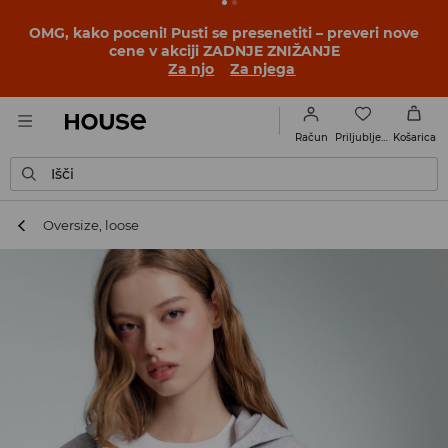
BACK TO SCHOOL
📒
Najboljše zgodbe se začnejo še
pred prvim šolskim zvoncem. Začni šolsko leto v novem
outfitu!
Za njo
Za njega
Priljubljene
Račun
Košarica
Išči
Oversize, loose