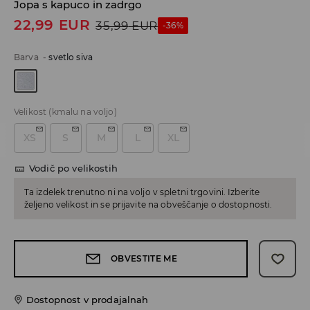
Jopa s kapuco in zadrgo
22,99
EUR
35,99
EUR
-36%
Barva
-
svetlo siva
Velikost
(kmalu na voljo)
XS
S
M
L
XL
Vodič po velikostih
Ta izdelek trenutno ni na voljo v spletni trgovini. Izberite
željeno velikost in se prijavite na obveščanje o dostopnosti.
OBVESTITE ME
Dostopnost v prodajalnah