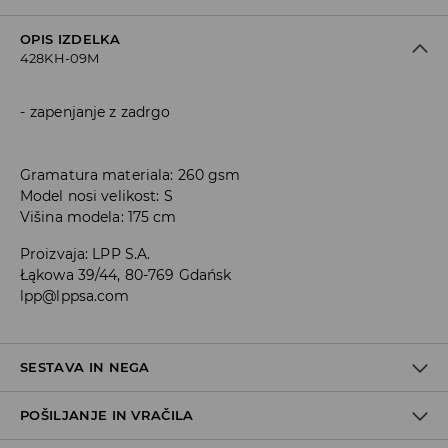
OPIS IZDELKA
428KH-09M
zapenjanje z zadrgo
Gramatura materiala: 260 gsm
Model nosi velikost: S
Višina modela: 175 cm
Proizvaja
:
LPP S.A.
Łąkowa 39/44, 80-769 Gdańsk
lpp@lppsa.com
SESTAVA IN NEGA
POŠILJANJE IN VRAČILA
60% BOMBAŽ, 40% POLIESTER