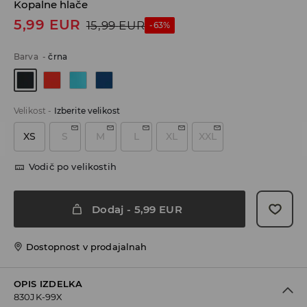
Kopalne hlače
5,99
EUR
15,99
EUR
-63%
Barva
-
črna
Velikost
-
Izberite velikost
XS
S
M
L
XL
XXL
Vodič po velikostih
Dodaj
-
5,99
EUR
Dostopnost v prodajalnah
OPIS IZDELKA
830JK-99X