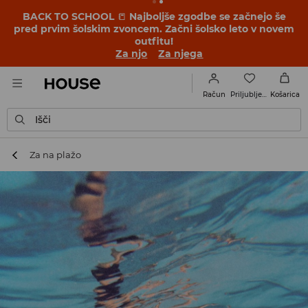
BACK TO SCHOOL
📒
Najboljše zgodbe se začnejo še
pred prvim šolskim zvoncem. Začni šolsko leto v novem
outfitu!
Za njo
Za njega
Priljubljene
Račun
Košarica
Išči
Za na plažo