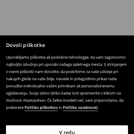
Dovoli piškotke
Uporabljamo piškotke ali podobne tehnologije, da vam zagotovimo
najboljšo izkušnjo pri uporabi našega spletnega mesta. S strinjanjem
z vsemi piškotki nam dovolite, da poskrbimo za vaše udobje pri
nakupih glede na vaše želje, navade in prilagodimo prikaz naše
ponudbe individualno vašim potrebam ali personaliziranemu
oglaševanju. Svojo izbiro lahko kadar koli spremenite s klikom na
možnost »Nastavitve«. Če želite izvedeti več, vam priporočamo, da
preberete
Politiko piškotkov
in
Politiko zasebnosti
.
V redu