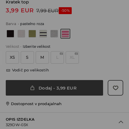
Kratek top
3,99
EUR
7,99
EUR
-50%
Barva
-
pastelno roza
Velikost
-
Izberite velikost
XS
S
M
L
XL
Vodič po velikostih
Dodaj
-
3,99
EUR
Dostopnost v prodajalnah
OPIS IZDELKA
329DW-03X