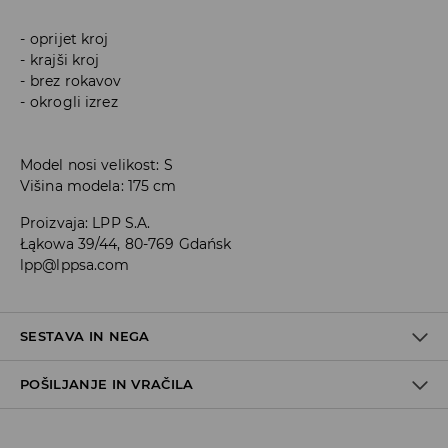
oprijet kroj
krajši kroj
brez rokavov
okrogli izrez
Model nosi velikost: S
Višina modela: 175 cm
Proizvaja
:
LPP S.A.
Łąkowa 39/44, 80-769 Gdańsk
lpp@lppsa.com
SESTAVA IN NEGA
POŠILJANJE IN VRAČILA
95% BOMBAŽ, 5% ELASTAN
Pravila pošiljanja