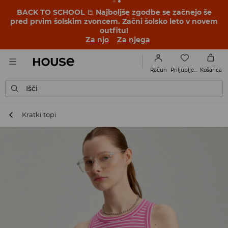
BACK TO SCHOOL
📒
Najboljše zgodbe se začnejo še
pred prvim šolskim zvoncem. Začni šolsko leto v novem
outfitu!
Za njo
Za njega
Priljubljene
Račun
Košarica
Išči
Kratki topi