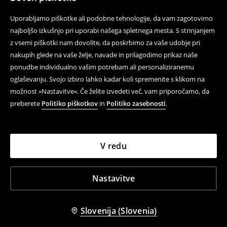
Uporabljamo piškotke ali podobne tehnologije, da vam zagotovimo
najboljšo izkušnjo pri uporabi našega spletnega mesta. S strinjanjem
z vsemi piškotki nam dovolite, da poskrbimo za vaše udobje pri
nakupih glede na vaše želje, navade in prilagodimo prikaz naše
ponudbe individualno vašim potrebam ali personaliziranemu
oglaševanju. Svojo izbiro lahko kadar koli spremenite s klikom na
možnost »Nastavitve«. Če želite izvedeti več, vam priporočamo, da
preberete
Politiko piškotkov
in
Politiko zasebnosti
.
V redu
Nastavitve
Slovenija (Slovenia)