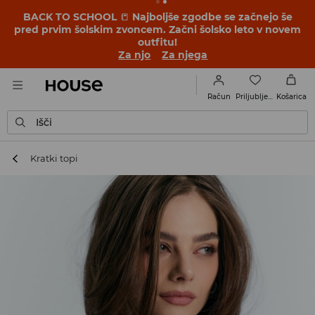
BACK TO SCHOOL
📒
Najboljše zgodbe se začnejo še
pred prvim šolskim zvoncem. Začni šolsko leto v novem
outfitu!
Za njo
Za njega
Priljubljene
Račun
Košarica
Išči
Kratki topi