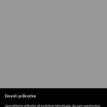
Dovoli piškotke
Uporabljamo piškotke ali podobne tehnologije, da vam zagotovimo