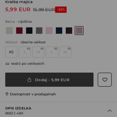
Kratka majica
5,99
EUR
15,99
EUR
-63%
Barva
-
vijolična
Velikost
-
Izberite velikost
XS
S
M
L
XL
Vodič po velikostih
Dodaj
-
5,99
EUR
Dostopnost v prodajalnah
OPIS IZDELKA
868JJ-48X