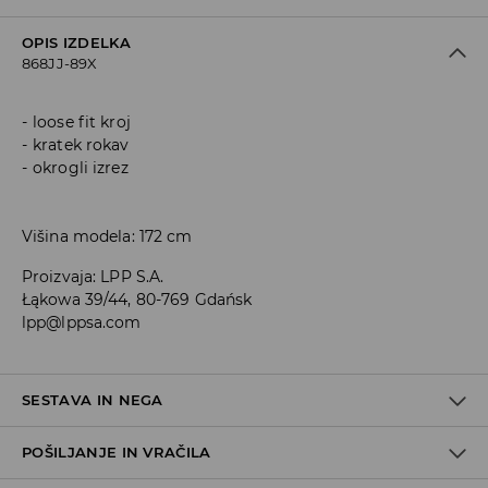
OPIS IZDELKA
868JJ-89X
loose fit kroj
kratek rokav
okrogli izrez
Višina modela: 172 cm
Proizvaja
:
LPP S.A.
Łąkowa 39/44, 80-769 Gdańsk
lpp@lppsa.com
SESTAVA IN NEGA
POŠILJANJE IN VRAČILA
48% MODAL, 48% POLIESTER, 4% ELASTAN