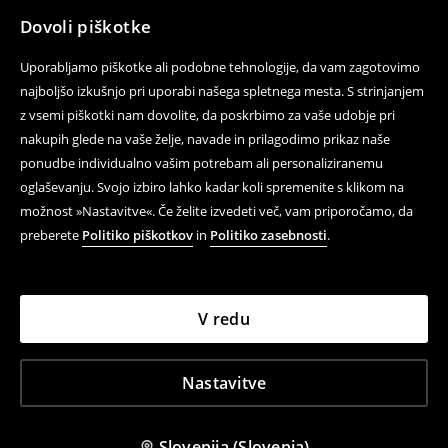
Dovoli piškotke
Uporabljamo piškotke ali podobne tehnologije, da vam zagotovimo
najboljšo izkušnjo pri uporabi našega spletnega mesta. S strinjanjem
z vsemi piškotki nam dovolite, da poskrbimo za vaše udobje pri
nakupih glede na vaše želje, navade in prilagodimo prikaz naše
ponudbe individualno vašim potrebam ali personaliziranemu
oglaševanju. Svojo izbiro lahko kadar koli spremenite s klikom na
možnost »Nastavitve«. Če želite izvedeti več, vam priporočamo, da
preberete
Politiko piškotkov
in
Politiko zasebnosti
.
V redu
Nastavitve
Slovenija (Slovenia)