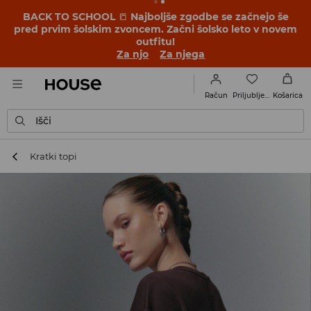
BACK TO SCHOOL
📒
Najboljše zgodbe se začnejo še
pred prvim šolskim zvoncem. Začni šolsko leto v novem
outfitu!
Za njo
Za njega
Priljubljene
Račun
Košarica
Išči
Kratki topi