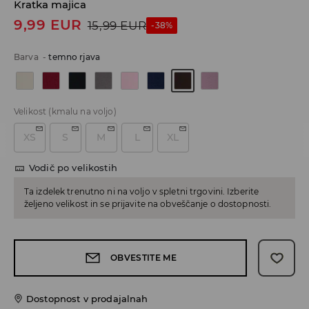
Kratka majica
9,99
EUR
15,99
EUR
-38%
Barva
-
temno rjava
Velikost
(kmalu na voljo)
XS
S
M
L
XL
Vodič po velikostih
Ta izdelek trenutno ni na voljo v spletni trgovini. Izberite
željeno velikost in se prijavite na obveščanje o dostopnosti.
OBVESTITE ME
Dostopnost v prodajalnah