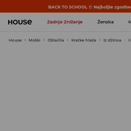
BACK TO SCHOOL
📒
Najboljše zgodbe 
Zadnje Znižanje
Ženska
House
Moški
Favoriti vplivnežev
Oblačila
Kratke hlače
Iz džinsa
K