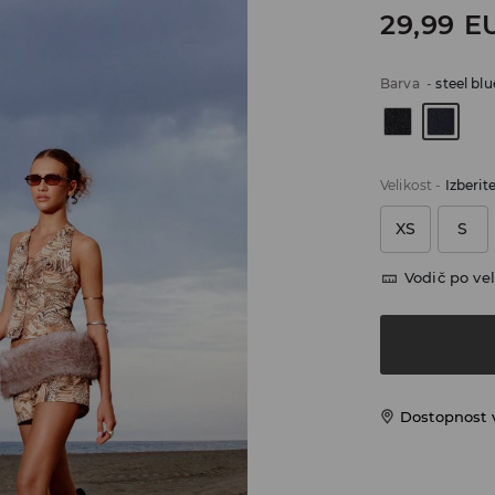
29,99
E
Barva
-
steel blu
Velikost
-
Izberit
XS
S
Vodič po vel
Dostopnost 