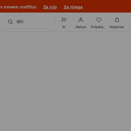
 v novem outfitu!
Za njo
Za njega
Išči
SI
Račun
Priljubljene
Košarica