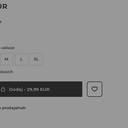
UR
e
e velikost
M
L
XL
ikostih
Dodaj
-
29,99
EUR
v prodajalnah