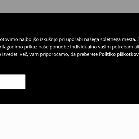
tovimo najboljšo izkušnjo pri uporabi našega spletnega mesta. S
 prilagodimo prikaz naše ponudbe individualno vašim potrebam ali
te izvedeti več, vam priporočamo, da preberete
Politiko piškotkov