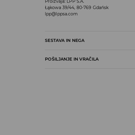
Proizvaja
:
LPP S.A.
Łąkowa 39/44, 80-769 Gdańsk
lpp@lppsa.com
SESTAVA IN NEGA
100% BOMBAŽ
POŠILJANJE IN VRAČILA
Pravila pošiljanja
Prevzem v trgovini
(5–7 delovnih dni)
Brezplačno
DPD Pickup Point
(5–7 delovnih dni)
3,99 EUR
DPD na izbran naslov
(5–7 delovnih dni)
4,99 EUR
DPD na izbran naslov – Plačilo po povzetj
5,99 EUR