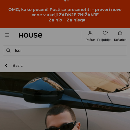
OMG, kako poceni! Pusti se presenetiti – preveri nove
cene v akciji ZADNJE ZNIŽANJE
Za njo
Za njega
Priljubljene
Račun
Košarica
Išči
Basic