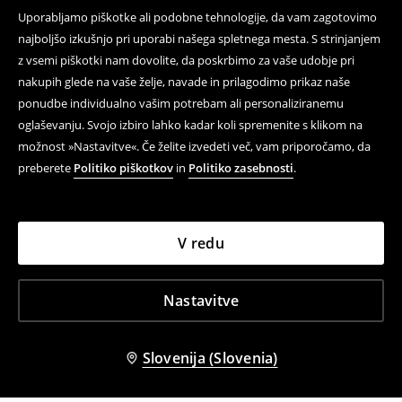
Uporabljamo piškotke ali podobne tehnologije, da vam zagotovimo
najboljšo izkušnjo pri uporabi našega spletnega mesta. S strinjanjem
z vsemi piškotki nam dovolite, da poskrbimo za vaše udobje pri
nakupih glede na vaše želje, navade in prilagodimo prikaz naše
ponudbe individualno vašim potrebam ali personaliziranemu
oglaševanju. Svojo izbiro lahko kadar koli spremenite s klikom na
možnost »Nastavitve«. Če želite izvedeti več, vam priporočamo, da
preberete
Politiko piškotkov
in
Politiko zasebnosti
.
V redu
Nastavitve
Slovenija (Slovenia)