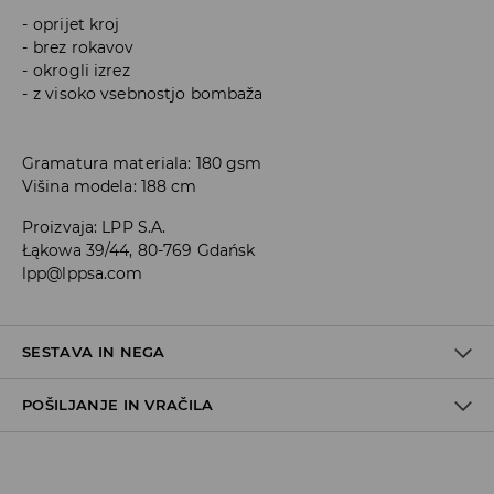
oprijet kroj
brez rokavov
okrogli izrez
z visoko vsebnostjo bombaža
Gramatura materiala: 180 gsm
Višina modela: 188 cm
Proizvaja
:
LPP S.A.
Łąkowa 39/44, 80-769 Gdańsk
lpp@lppsa.com
SESTAVA IN NEGA
POŠILJANJE IN VRAČILA
100% BOMBAŽ
Pravila pošiljanja