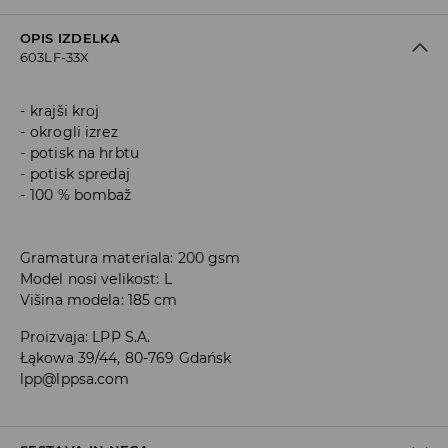
OPIS IZDELKA
603LF-33X
krajši kroj
okrogli izrez
potisk na hrbtu
potisk spredaj
100 % bombaž
Gramatura materiala: 200 gsm
Model nosi velikost: L
Višina modela: 185 cm
Proizvaja
:
LPP S.A.
Łąkowa 39/44, 80-769 Gdańsk
lpp@lppsa.com