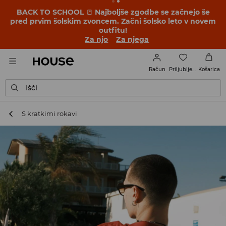
BACK TO SCHOOL
📒
Najboljše zgodbe se začnejo še
pred prvim šolskim zvoncem. Začni šolsko leto v novem
outfitu!
Za njo
Za njega
Priljubljene
Račun
Košarica
Išči
S kratkimi rokavi