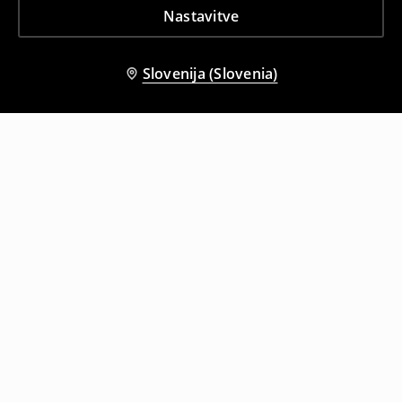
Nastavitve
Slovenija (Slovenia)
Tudi druge stranke so izbrale