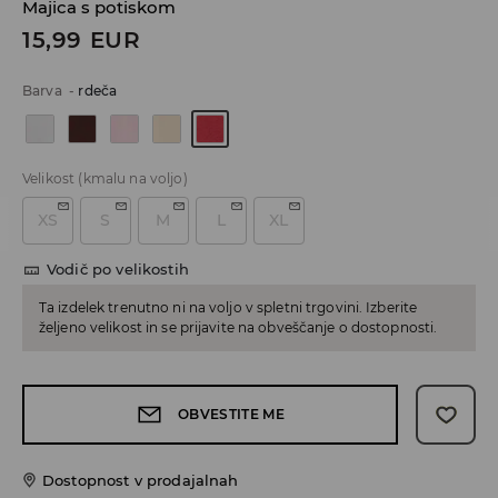
Majica s potiskom
15,99
EUR
Barva
-
rdeča
Velikost
(kmalu na voljo)
XS
S
M
L
XL
Vodič po velikostih
Ta izdelek trenutno ni na voljo v spletni trgovini. Izberite
željeno velikost in se prijavite na obveščanje o dostopnosti.
OBVESTITE ME
Dostopnost v prodajalnah