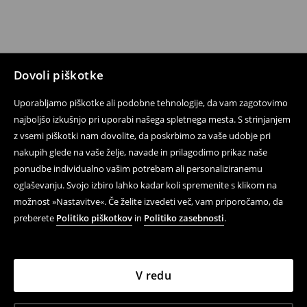
Dovoli piškotke
Uporabljamo piškotke ali podobne tehnologije, da vam zagotovimo
najboljšo izkušnjo pri uporabi našega spletnega mesta. S strinjanjem
z vsemi piškotki nam dovolite, da poskrbimo za vaše udobje pri
nakupih glede na vaše želje, navade in prilagodimo prikaz naše
ponudbe individualno vašim potrebam ali personaliziranemu
oglaševanju. Svojo izbiro lahko kadar koli spremenite s klikom na
možnost »Nastavitve«. Če želite izvedeti več, vam priporočamo, da
preberete
Politiko piškotkov
in
Politiko zasebnosti
.
V redu