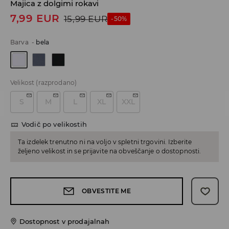
Majica z dolgimi rokavi
7,99
EUR
15,99
EUR
-50%
Barva
-
bela
Velikost
(razprodano)
S
M
L
XL
XXL
Vodič po velikostih
Ta izdelek trenutno ni na voljo v spletni trgovini. Izberite
željeno velikost in se prijavite na obveščanje o dostopnosti.
OBVESTITE ME
Dostopnost v prodajalnah