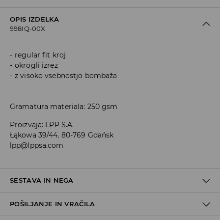
OPIS IZDELKA
998IQ-00X
regular fit kroj
okrogli izrez
z visoko vsebnostjo bombaža
Gramatura materiala: 250 gsm
Proizvaja
:
LPP S.A.
Łąkowa 39/44, 80-769 Gdańsk
lpp@lppsa.com
SESTAVA IN NEGA
POŠILJANJE IN VRAČILA
70% BOMBAŽ, 30% POLIESTER