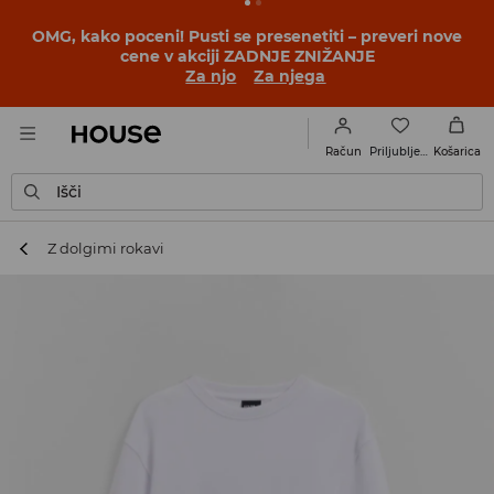
BACK TO SCHOOL
📒
Najboljše zgodbe se začnejo še
pred prvim šolskim zvoncem. Začni šolsko leto v novem
outfitu!
Za njo
Za njega
Priljubljene
Račun
Košarica
Išči
Z dolgimi rokavi