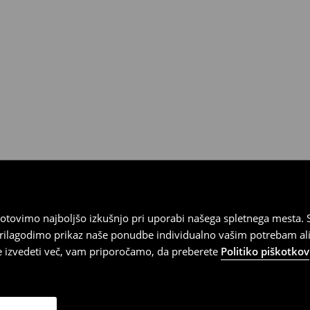
tovimo najboljšo izkušnjo pri uporabi našega spletnega mesta. S
 prilagodimo prikaz naše ponudbe individualno vašim potrebam ali
te izvedeti več, vam priporočamo, da preberete
Politiko piškotkov