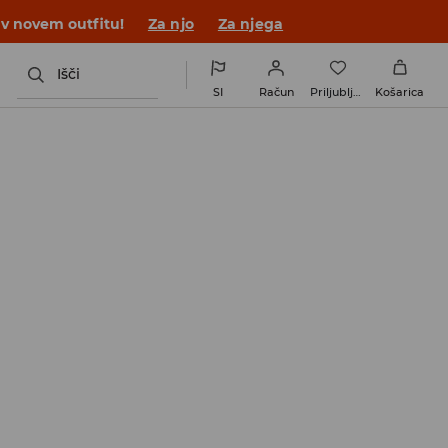
 v novem outfitu!
Za njo
Za njega
Išči
SI
Račun
Priljubljene
Košarica