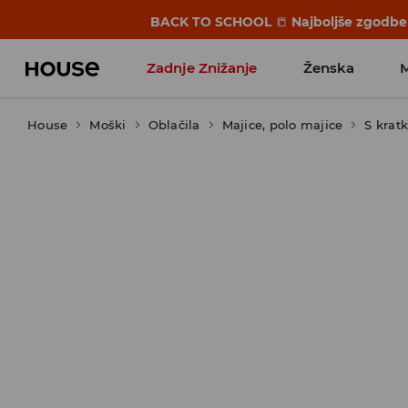
BACK TO SCHOOL
📒
Najboljše zgodbe 
Zadnje Znižanje
Ženska
House
Moški
Favoriti vplivnežev
Oblačila
Majice, polo majice
S krat