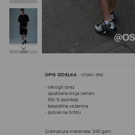
OPIS IZDELKA
072KG-99X
okrogli izrez
spuščena linija ramen
100 % bombaž
besedilna vezenina
potisk na hrbtu
Gramatura materiala: 240 gsm