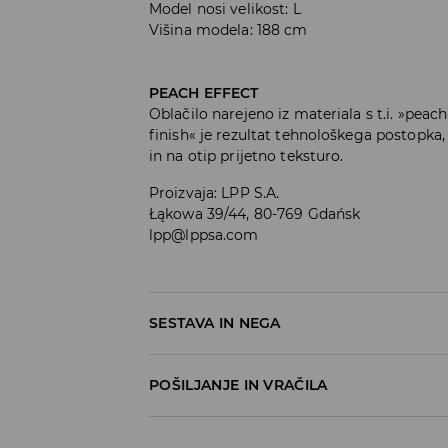
Model nosi velikost: L
Višina modela: 188 cm
PEACH EFFECT
Oblačilo narejeno iz materiala s t.i. »pea
finish« je rezultat tehnološkega postopka
in na otip prijetno teksturo.
Proizvaja
:
LPP S.A.
Łąkowa 39/44, 80-769 Gdańsk
lpp@lppsa.com
SESTAVA IN NEGA
POŠILJANJE IN VRAČILA
Pravila pošiljanja