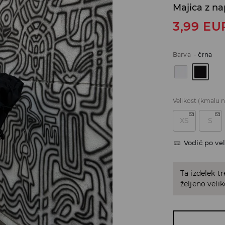
Majica z n
3,99
EU
Barva
-
črna
Velikost
(kmalu n
XS
S
Vodič po vel
Ta izdelek tr
željeno veli