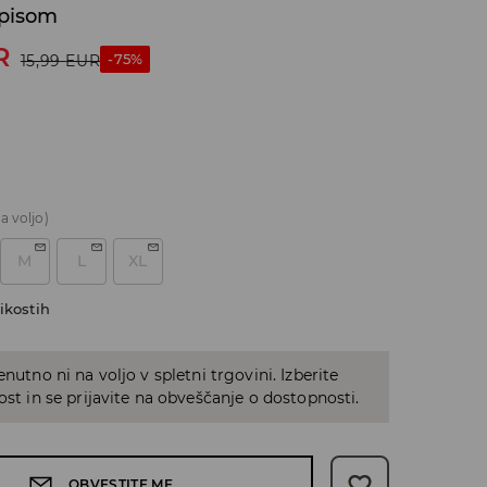
apisom
R
-75%
15,99
EUR
a voljo)
M
L
XL
ikostih
enutno ni na voljo v spletni trgovini. Izberite
kost in se prijavite na obveščanje o dostopnosti.
OBVESTITE ME