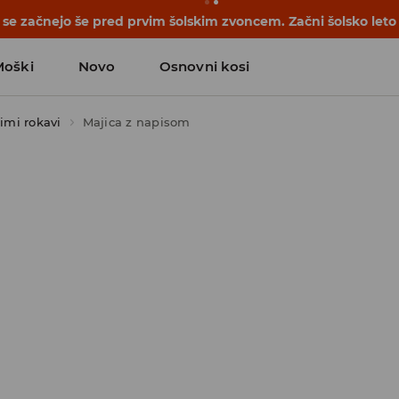
se začnejo še pred prvim šolskim zvoncem. Začni šolsko leto
Moški
Novo
Osnovni kosi
kimi rokavi
Majica z napisom