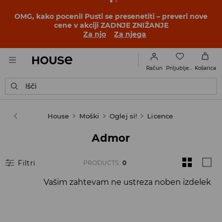
OMG, kako poceni! Pusti se presenetiti – preveri nove
cene v akciji ZADNJE ZNIŽANJE
Za njo
Za njega
Priljubljene
Račun
Košarica
Išči
House
Moški
Oglej si!
Licence
Admor
Filtri
PRODUCTS
:
0
Vašim zahtevam ne ustreza noben izdelek