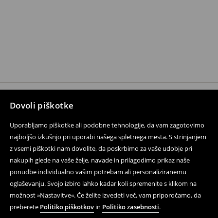
Dovoli piškotke
Sledite nam
Uporabljamo piškotke ali podobne tehnologije, da vam zagotovimo
najboljšo izkušnjo pri uporabi našega spletnega mesta. S strinjanjem
z vsemi piškotki nam dovolite, da poskrbimo za vaše udobje pri
Pomoč in kontakt
nakupih glede na vaše želje, navade in prilagodimo prikaz naše
Dostava in vračila
ponudbe individualno vašim potrebam ali personaliziranemu
oglaševanju. Svojo izbiro lahko kadar koli spremenite s klikom na
Kontakt
možnost »Nastavitve«. Če želite izvedeti več, vam priporočamo, da
preberete
Politiko piškotkov
in
Politiko zasebnosti
.
Pravne težave