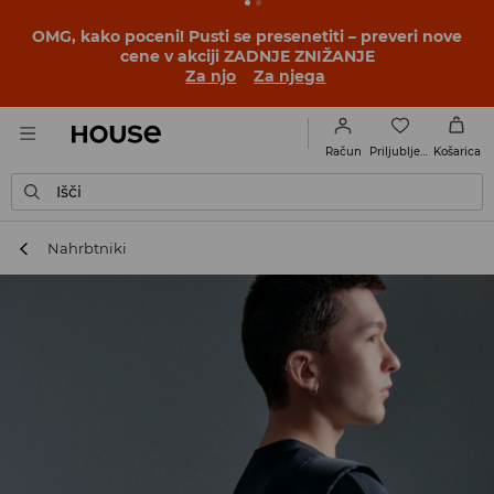
BACK TO SCHOOL
📒
Najboljše zgodbe se začnejo še
pred prvim šolskim zvoncem. Začni šolsko leto v novem
outfitu!
Za njo
Za njega
Priljubljene
Račun
Košarica
Išči
Nahrbtniki