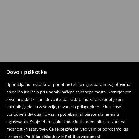
Dovoli piškotke
Uporabljamo piškotke ali podobne tehnologije, da vam zagotovimo
najboljšo izkušnjo pri uporabi našega spletnega mesta. S strinjanjem
z vsemi piškotki nam dovolite, da poskrbimo za vaše udobje pri
nakupih glede na vaše želje, navade in prilagodimo prikaz naše
ponudbe individualno vašim potrebam ali personaliziranemu
oglaševanju. Svojo izbiro lahko kadar koli spremenite s klikom na
možnost »Nastavitve«. Če želite izvedeti več, vam priporočamo, da
preberete
Politiko piškotkov
in
Politiko zasebnosti
.