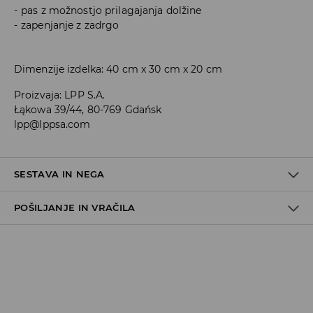
pas z možnostjo prilagajanja dolžine
zapenjanje z zadrgo
Dimenzije izdelka: 40 cm x 30 cm x 20 cm
Proizvaja
:
LPP S.A.
Łąkowa 39/44, 80-769 Gdańsk
lpp@lppsa.com
SESTAVA IN NEGA
POŠILJANJE IN VRAČILA
100% POLIAMID
Pravila pošiljanja
Prevzem v trgovini
(5–7 delovnih dni)
Brezplačno
DPD Pickup Point
(5–7 delovnih dni)