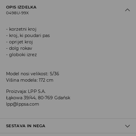
OPIS IZDELKA
0498U-99X
korzetni kroj
kroj, ki poudari pas
oprijet kroj
dolg rokav
globoki izrez
Model nosi velikost: S/36
Višina modela: 172 cm
Proizvaja
:
LPP S.A.
Łąkowa 39/44, 80-769 Gdańsk
lpp@lppsa.com
SESTAVA IN NEGA