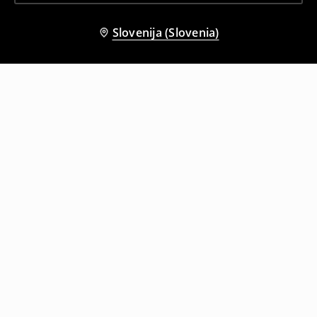
Slovenija (Slovenia)
Tudi druge stranke so izbrale