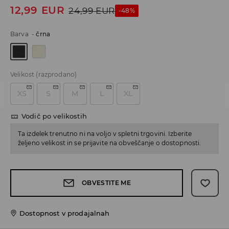
12,99
EUR
24,99
EUR
-48%
Barva
-
črna
Velikost
(razprodano)
XS
S
M
L
XL
Vodič po velikostih
Ta izdelek trenutno ni na voljo v spletni trgovini. Izberite
željeno velikost in se prijavite na obveščanje o dostopnosti.
OBVESTITE ME
Dostopnost v prodajalnah