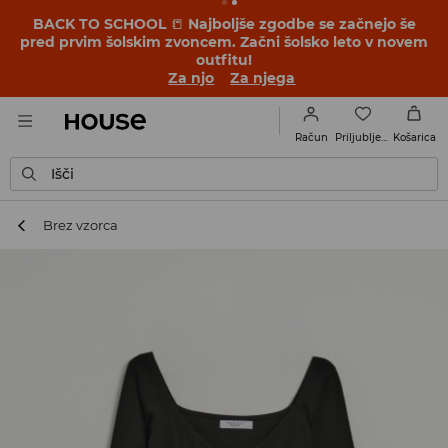
BACK TO SCHOOL
📒
Najboljše zgodbe se začnejo še
pred prvim šolskim zvoncem. Začni šolsko leto v novem
outfitu!
Za njo
Za njega
Priljubljene
Račun
Košarica
Išči
Brez vzorca