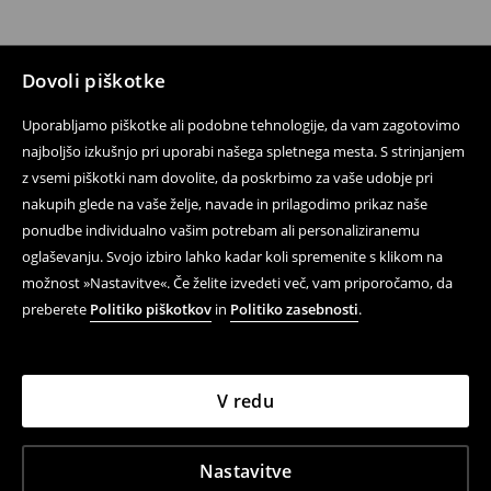
Dovoli piškotke
Uporabljamo piškotke ali podobne tehnologije, da vam zagotovimo
najboljšo izkušnjo pri uporabi našega spletnega mesta. S strinjanjem
z vsemi piškotki nam dovolite, da poskrbimo za vaše udobje pri
nakupih glede na vaše želje, navade in prilagodimo prikaz naše
ponudbe individualno vašim potrebam ali personaliziranemu
oglaševanju. Svojo izbiro lahko kadar koli spremenite s klikom na
možnost »Nastavitve«. Če želite izvedeti več, vam priporočamo, da
preberete
Politiko piškotkov
in
Politiko zasebnosti
.
V redu
Nastavitve