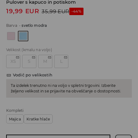
Pulover s kapuco in potiskom
19,99
EUR
35,99
EUR
-44%
Barva
-
svetlo modra
Velikost
(kmalu na voljo)
XS
S
M
L
Vodič po velikostih
Ta izdelek trenutno ni na voljo v spletni trgovini. Izberite
željeno velikost in se prijavite na obveščanje o dostopnosti.
Kompleti
Majica
Kratke hlače