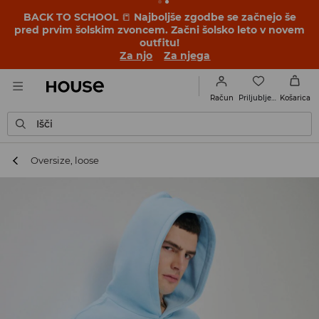
BACK TO SCHOOL
📒
Najboljše zgodbe se začnejo še
pred prvim šolskim zvoncem. Začni šolsko leto v novem
outfitu!
Za njo
Za njega
Priljubljene
Račun
Košarica
Išči
Oversize, loose