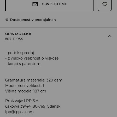
OBVESTITE ME
Dostopnost v prodajalnah
OPIS IZDELKA
507IP-05X
potisk spredaj
z visoko vsebnostjo viskoze
konci s patentom
Gramatura materiala: 320 gsm
Model nosi velikost: L
Višina modela: 187 cm
Proizvaja
:
LPP S.A.
Łąkowa 39/44, 80-769 Gdańsk
lpp@lppsa.com