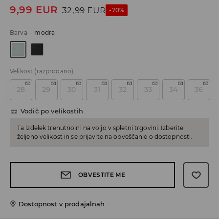
9,99
EUR
32,99
EUR
-70%
Barva
-
modra
Velikost
(razprodano)
28
29
30
31
32
33
34
36
Vodič po velikostih
Ta izdelek trenutno ni na voljo v spletni trgovini. Izberite
željeno velikost in se prijavite na obveščanje o dostopnosti.
OBVESTITE ME
Dostopnost v prodajalnah