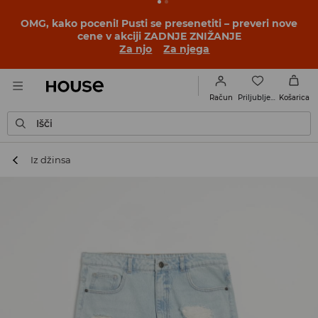
OMG, kako poceni! Pusti se presenetiti – preveri nove
cene v akciji ZADNJE ZNIŽANJE
Za njo
Za njega
Priljubljene
Račun
Košarica
Išči
Iz džinsa