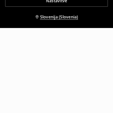
Nastavitve
Slovenija (Slovenia)
Tudi druge stranke so izbrale