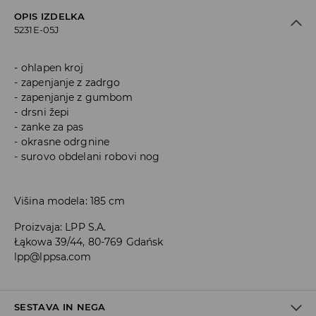
OPIS IZDELKA
5231E-05J
ohlapen kroj
zapenjanje z zadrgo
zapenjanje z gumbom
drsni žepi
zanke za pas
okrasne odrgnine
surovo obdelani robovi nog
Višina modela: 185 cm
Proizvaja
:
LPP S.A.
Łąkowa 39/44, 80-769 Gdańsk
lpp@lppsa.com
SESTAVA IN NEGA