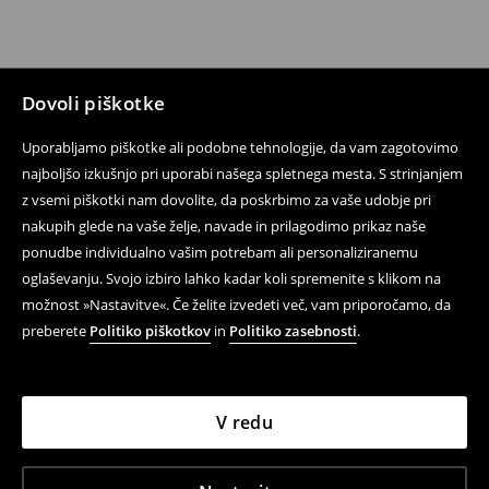
Dovoli piškotke
Uporabljamo piškotke ali podobne tehnologije, da vam zagotovimo
najboljšo izkušnjo pri uporabi našega spletnega mesta. S strinjanjem
z vsemi piškotki nam dovolite, da poskrbimo za vaše udobje pri
nakupih glede na vaše želje, navade in prilagodimo prikaz naše
ponudbe individualno vašim potrebam ali personaliziranemu
oglaševanju. Svojo izbiro lahko kadar koli spremenite s klikom na
možnost »Nastavitve«. Če želite izvedeti več, vam priporočamo, da
preberete
Politiko piškotkov
in
Politiko zasebnosti
.
V redu